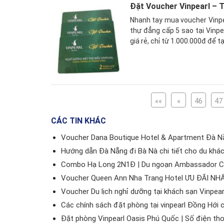
Đặt Voucher Vinpearl – 
Nhanh tay mua voucher Vinpea
thự đẳng cấp 5 sao tại Vinp
giá rẻ, chỉ từ 1.000.000đ để t
««
«
46
47
CÁC TIN KHÁC
Voucher Dana Boutique Hotel & Apartment Đà Nẵ
Hướng dẫn Đà Nẵng đi Bà Nà chi tiết cho du khá
Combo Hạ Long 2N1Đ | Du ngoạn Ambassador Crui
Voucher Queen Ann Nha Trang Hotel ƯU ĐÃI NH
Voucher Du lịch nghỉ dưỡng tại khách sạn Vinpear
Các chính sách đặt phòng tại vinpearl Đồng Hới c
Đặt phòng Vinpearl Oasis Phú Quốc | Số điện thoạ