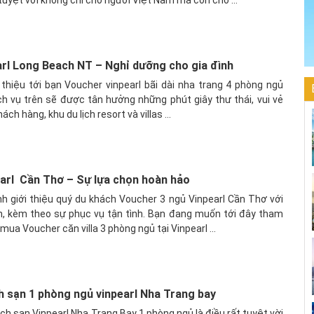
arl Long Beach NT – Nghỉ dưỡng cho gia đình
i thiệu tới bạn Voucher vinpearl bãi dài nha trang 4 phòng ngủ
ịch vụ trên sẽ được tân hưởng những phút giây thư thái, vui vẻ
ách hàng, khu du lịch resort và villas ...
earl Cần Thơ – Sự lựa chọn hoàn hảo
nh giới thiệu quý du khách Voucher 3 ngủ Vinpearl Cần Thơ với
n, kèm theo sự phục vụ tận tình. Bạn đang muốn tới đây tham
 mua Voucher căn villa 3 phòng ngủ tại Vinpearl ...
 sạn 1 phòng ngủ vinpearl Nha Trang bay
h sạn Vinpearl Nha Trang Bay 1 phòng ngủ là điều rất tuyệt vời