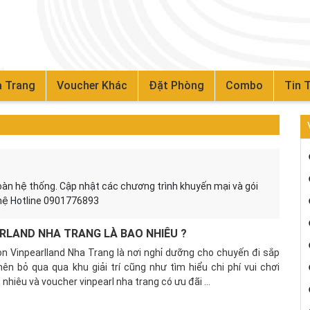
 Trang
Voucher Khác
Đặt Phòng
Combo
Tin 
oàn hệ thống. Cập nhật các chương trình khuyến mại và gói
n hệ Hotline 0901776893
EARLAND NHA TRANG LÀ BAO NHIÊU ?
n Vinpearlland Nha Trang là nơi nghỉ dưỡng cho chuyến đi sắp
ên bỏ qua qua khu giải trí cũng như tìm hiểu chi phí vui chơi
nhiêu và voucher vinpearl nha trang có ưu đãi ...