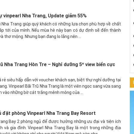
hự vinpearl Nha Trang, Update giảm 55%
ại Nha Trang giúp quý khách có những lựa chọn phù hợp về chất
 sắp tới của mình. Nếu mùa hè này bạn có dự định sẽ đến thành
à thơ mộng. Nhưng bạn đang lo lắng nên ...
rũ Nha Trang Hòn Tre – Nghỉ dưỡng 5* view biển cực
á rẻ siêu hấp dẫn với voucher khách sạn, biệt thự nghỉ dưỡng tại
trang. Vinpearl Bãi Trũ Nha Trang là một viên ngọc sang vừa sang
nh vào những bờ cát trắng mênh mông của ...
ủ đặt phòng Vinpearl Nha Trang Bay Resort
rang Bay 2 phòng ngủ để được hưởng những ưu đại và tiện ích
nh và gia đình. Vinpearl Nha Trang Bay là một trong những địa
tuyệt vời không chỉ cho người Việt Nam mà còn cho ...