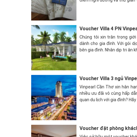
Voucher Villa 4 PN Vinpe
Chúng tôi xin trân trọng giớ
dành cho gia đình. Với gói d
bên gia đình. Nhân dịp tri ân kh
Voucher Villa 3 ngủ Vinp
Vinpearl Cần Thơ xin hân hạ
nhiều ưu đãi vô cùng hấp dẫ
quan du lịch với gia đình? Hãy
Voucher đặt phòng khách
Việc sở hữu một voucher khác