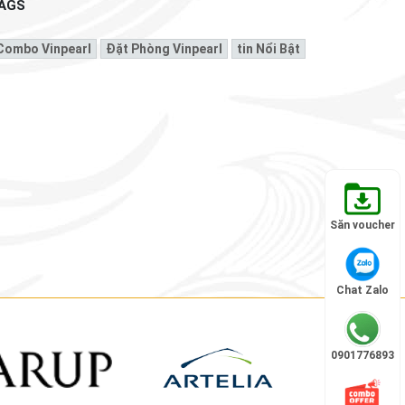
AGS
Combo Vinpearl
Đặt Phòng Vinpearl
Tin Nổi Bật
Săn voucher
Chat Zalo
0901776893