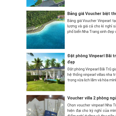
Bảng giá Voucher biệt t
Bảng giá Voucher Vinpearl t
lượng và giá cả cho kì nghỉ
phố biển Nha Trang xinh đẹp v
Đặt phòng Vinpearl Bãi t
đẹp
Đặt phòng Vinpearl Bãi Trũ gi
hệ thống vinpearl villas nha 
trọng vừa lịch lãm và hòa mì
Voucher villa 2 phòng ng
Chọn voucher vinpearl Nha T
hiện đại cho kỳ nghỉ của mì
điểm nghỉ dưỡng và thư giãn 