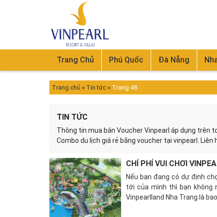
Trang Chủ
Phú Quốc
Đà Nẵng
Nha
Trang chủ
»
Tin tức
»
Trang 48
TIN TỨC
Thông tin mua bán Voucher Vinpearl áp dụng trên t
Combo du lịch giá rẻ bằng voucher tại vinpearl. Liê
CHÍ PHÍ VUI CHƠI VINP
Nếu bạn đang có dự định chọ
tới của mình thì bạn không n
Vinpearlland Nha Trang là bao 