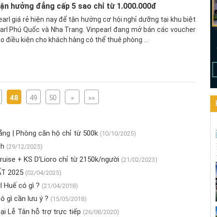
Tận hưởng đẳng cấp 5 sao chỉ từ 1.000.000đ
rl giá rẻ hiện nay để tận hưởng cơ hội nghỉ dưỡng tại khu biệt
earl Phú Quốc và Nha Trang. Vinpearl đang mở bán các voucher
ạo điều kiện cho khách hàng có thể thuê phòng ...
48
49
50
»
»»
ng | Phòng căn hộ chỉ từ 500k
(10/10/2025)
ch
(29/12/2025)
se + KS D’Lioro chỉ từ 2150k/người
(21/02/2023)
ẤT 2025
(02/04/2025)
l Huế có gì ?
(21/04/2018)
ó gì cần lưu ý ?
(15/05/2018)
i Lễ Tân hỗ trợ trực tiếp
(26/08/2020)