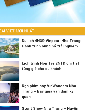
BÀI VIẾT MỚI NHẤT
Du lịch 4N3Đ Vinpearl Nha Trang:
Hành trình bùng nổ trải nghiệm
Lịch trình Hòn Tre 2N1Đ chi tiết
từng giờ cho du khách
Rạp phim bay VinWonders Nha
Trang – Bay giữa vạn dặm kỳ
quan
Stunt Show Nha Trang – Huyền