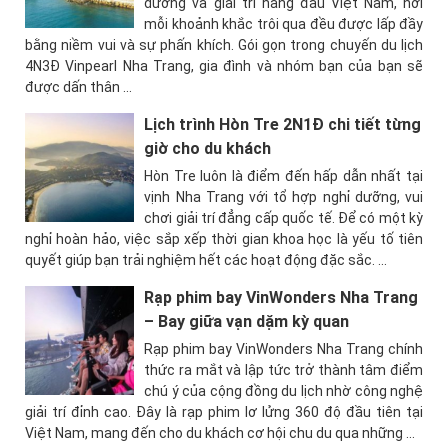
dưỡng và giải trí hàng đầu Việt Nam, nơi
mỗi khoảnh khắc trôi qua đều được lấp đầy
bằng niềm vui và sự phấn khích. Gói gọn trong chuyến du lịch
4N3Đ Vinpearl Nha Trang, gia đình và nhóm bạn của bạn sẽ
được dấn thân ...
Lịch trình Hòn Tre 2N1Đ chi tiết từng
giờ cho du khách
Hòn Tre luôn là điểm đến hấp dẫn nhất tại
vịnh Nha Trang với tổ hợp nghỉ dưỡng, vui
chơi giải trí đẳng cấp quốc tế. Để có một kỳ
nghỉ hoàn hảo, việc sắp xếp thời gian khoa học là yếu tố tiên
quyết giúp bạn trải nghiệm hết các hoạt động đặc sắc. ...
Rạp phim bay VinWonders Nha Trang
– Bay giữa vạn dặm kỳ quan
Rạp phim bay VinWonders Nha Trang chính
thức ra mắt và lập tức trở thành tâm điểm
chú ý của cộng đồng du lịch nhờ công nghệ
giải trí đỉnh cao. Đây là rạp phim lơ lửng 360 độ đầu tiên tại
Việt Nam, mang đến cho du khách cơ hội chu du qua những ...