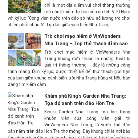
chỉ là một địa điểm vui chơi thông thường
mà còn là niềm tự hào của du lịch Việt Nam
với kỷ lục “Công viên nước trên đảo sở hữu số lượng trò chơi
nhiều nhất châu Á”. Tọa lạc giữa vịnh biển Nha Trang ...
Trò chơi mạo hiểm ở VinWonders
Nha Trang – Top thử thách đỉnh cao
Trò chơi mạo hiểm ở VinWonders Nha
Trang không đơn thuần là những thiết bị
giải trí thông thường – đây là những công
trình mang tầm kỷ lục, được thiết kế để thử thách giới hạn
của bạn giữa khung cảnh biển trời Nha Trang hùng vĩ. Nếu bạn
đang tìm kiếm cảm ...
Khám phá King’s Garden Nha Trang:
Tọa độ xanh trên đảo Hòn Tre
King’s Garden Nha Trang tọa lạc trong
khuôn viên của công viên giải trí
VinWonders Nha Trang, là vườn thú độc
bản nằm trên đảo Hòn Tre thơ mộng. Đây không chỉ là nơi bảo
tồn những loài động vật quý hiếm từ khắp nơi trên thế giới mà