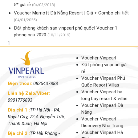
5* giá rẻ
(04/03/2018)
Voucher Marriott Đà Nẵng Resort | Giá + Combo chi tiết
(04/01/2025)
Đặt phòng khách sạn vinpearl phú quốc! Voucher 1
phòng ngủ 2020
(18/11/2019)
1
Voucher Vinpearl
Đặt phòng vinpearl giá
rẻ
Voucher Vinpearl Phú
Điện thoại:
0825437888
Quốc Resort Villas
Voucher Vinpearl hạ
Liên hệ Zalo/Viber:
long bay resort & villas
0901776893
Voucher Vinpearl Đà
Địa chỉ 1 :
TP Hà Nội - R4,
Nẵng
Royal City, 72 A Nguyễn Trãi,
Voucher Vinpearl
Thanh Xuân, Hà Nội.
Discovery Nha Trang
Voucher Vinpearl Hà
Địa chỉ 2 :
TP Hải Phòng -