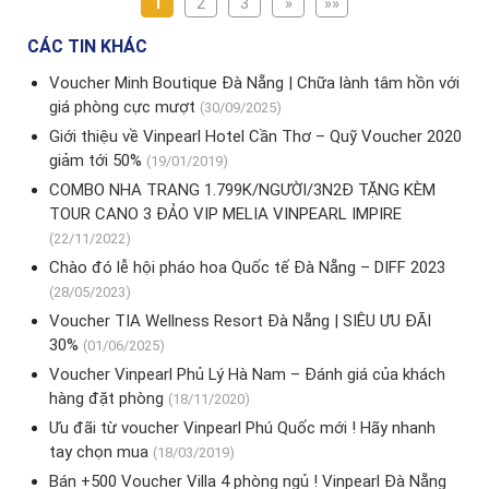
1
2
3
»
»»
CÁC TIN KHÁC
Voucher Minh Boutique Đà Nẵng | Chữa lành tâm hồn với
giá phòng cực mượt
(30/09/2025)
Giới thiệu về Vinpearl Hotel Cần Thơ – Quỹ Voucher 2020
giảm tới 50%
(19/01/2019)
COMBO NHA TRANG 1.799K/NGƯỜI/3N2Đ TẶNG KÈM
TOUR CANO 3 ĐẢO VIP MELIA VINPEARL IMPIRE
(22/11/2022)
Chào đó lễ hội pháo hoa Quốc tế Đà Nẵng – DIFF 2023
(28/05/2023)
Voucher TIA Wellness Resort Đà Nẵng | SIÊU ƯU ĐÃI
30%
(01/06/2025)
Voucher Vinpearl Phủ Lý Hà Nam – Đánh giá của khách
hàng đặt phòng
(18/11/2020)
Ưu đãi từ voucher Vinpearl Phú Quốc mới ! Hãy nhanh
tay chọn mua
(18/03/2019)
Bán +500 Voucher Villa 4 phòng ngủ ! Vinpearl Đà Nẵng