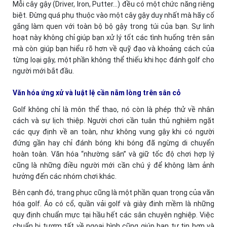
Mỗi cây gậy (Driver, Iron, Putter…) đều có một chức năng riêng
biệt. Đừng quá phụ thuộc vào một cây gậy duy nhất mà hãy cố
gắng làm quen với toàn bộ bộ gậy trong túi của bạn. Sự linh
hoạt này không chỉ giúp bạn xử lý tốt các tình huống trên sân
mà còn giúp bạn hiểu rõ hơn về quỹ đạo và khoảng cách của
từng loại gậy, một phần không thể thiếu khi học đánh golf cho
người mới bắt đầu.
Văn hóa ứng xử và luật lệ cần nằm lòng trên sân cỏ
Golf không chỉ là môn thể thao, nó còn là phép thử về nhân
cách và sự lịch thiệp. Người chơi cần tuân thủ nghiêm ngặt
các quy định về an toàn, như không vung gậy khi có người
đứng gần hay chỉ đánh bóng khi bóng đã ngừng di chuyển
hoàn toàn. Văn hóa “nhường sân” và giữ tốc độ chơi hợp lý
cũng là những điều người mới cần chú ý để không làm ảnh
hưởng đến các nhóm chơi khác.
Bên cạnh đó, trang phục cũng là một phần quan trọng của văn
hóa golf. Áo có cổ, quần vải golf và giày đinh mềm là những
quy định chuẩn mực tại hầu hết các sân chuyên nghiệp. Việc
chuẩn bị tươm tất về ngoại hình cũng giúp bạn tự tin hơn và