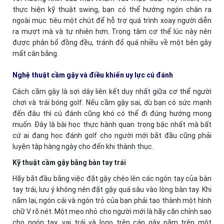
thực hiện kỹ thuật swing, bạn có thể hướng ngón chân ra
ngoài mục tiêu một chút để hỗ trợ quá trình xoay người diễn
ra mượt mà và tự nhiên hơn. Trọng tâm cơ thể lúc này nên
được phân bổ đồng đều, tránh đổ quá nhiều về một bên gây
mất cân bằng.
Nghệ thuật cầm gậy và điều khiển uy lực cú đánh
Cách cầm gậy là sợi dây liên kết duy nhất giữa cơ thể người
chơi và trái bóng golf. Nếu cầm gậy sai, dù bạn có sức mạnh
đến đâu thì cú đánh cũng khó có thể đi đúng hướng mong
muốn. Đây là bài học thực hành quan trọng bậc nhất mà bất
cứ ai đang học đánh golf cho người mới bắt đầu cũng phải
luyện tập hàng ngày cho đến khi thành thục.
Kỹ thuật cầm gậy bằng bàn tay trái
Hãy bắt đầu bằng việc đặt gậy chéo lên các ngón tay của bàn
tay trái, lưu ý không nên đặt gậy quá sâu vào lòng bàn tay. Khi
nắm lại, ngón cái và ngón trỏ của bạn phải tạo thành một hình
chữ V rõ nét. Một mẹo nhỏ cho người mới là hãy căn chỉnh sao
cho ngón tay, vai trái và logo trên cán gậy nằm trên một