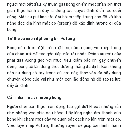
người mới bắt đầu, kỹ thuật gạt bóng chiếm một phần lớn thời
gian thực hành vì đây là động tác quyết định điểm số cuối
cùng. Một cú putting tốt đòi hỏi sự tập trung cao độ và khả
năng đọc địa hình mặt cỏ (green) để xác định hướng đi của
bóng.
Tư thế và cách đặt bóng khi Putting
Bóng nên được đặt trên mặt cỏ, nằm ngang với mép trong
của chân trái để tạo góc tiếp xúc tốt nhất. Phía sau mặt gậy
phải đặt vuông góc với mục tiêu, đảm bảo khi gậy chuyển
động, bóng sẽ lăn đúng theo đường thẳng đã định. Bạn không
nên sử dụng cổ tay trong cú gạt này, thay vào đó hãy dùng
chuyển động của vai như một con lắc đồng hồ để tạo ra lực
đẩy ổn định.
Cảm nhận lực và hướng bóng
Người chơi cần thực hiện động tác gạt dứt khoát nhưng vẫn
nhẹ nhàng vào phía sau bóng. Hãy lắng nghe âm thanh của
bóng khi chạm mặt gậy và quan sát cách nó lăn trên mặt cỏ.
Việc luyện tập Putting thường xuyên sẽ giúp bạn hình thành