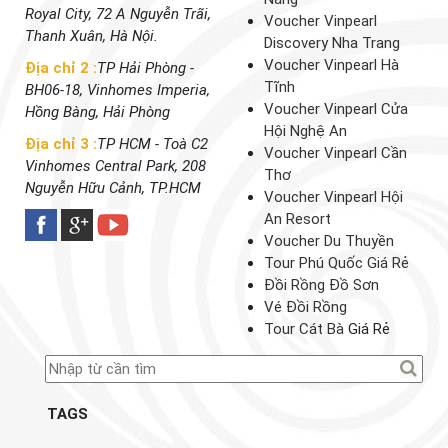
Royal City, 72 A Nguyễn Trãi,
Voucher Vinpearl
Thanh Xuân, Hà Nội.
Discovery Nha Trang
Voucher Vinpearl Hà
Địa chỉ 2 :
TP Hải Phòng -
Tĩnh
BH06-18, Vinhomes Imperia,
Voucher Vinpearl Cửa
Hồng Bàng, Hải Phòng
Hội Nghệ An
Địa chỉ 3 :
TP HCM - Toà C2
Voucher Vinpearl Cần
Vinhomes Central Park, 208
Thơ
Nguyễn Hữu Cảnh, TP.HCM
Voucher Vinpearl Hội
An Resort
Voucher Du Thuyền
Tour Phú Quốc Giá Rẻ
Đồi Rồng Đồ Sơn
Vé Đồi Rồng
Tour Cát Bà
Giá Rẻ
TAGS