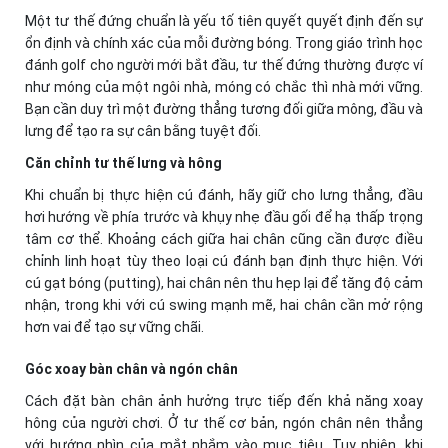
Một tư thế đứng chuẩn là yếu tố tiên quyết quyết định đến sự
ổn định và chính xác của mỗi đường bóng. Trong giáo trình học
đánh golf cho người mới bắt đầu, tư thế đứng thường được ví
như móng của một ngôi nhà, móng có chắc thì nhà mới vững.
Bạn cần duy trì một đường thẳng tương đối giữa mông, đầu và
lưng để tạo ra sự cân bằng tuyệt đối.
Căn chỉnh tư thế lưng và hông
Khi chuẩn bị thực hiện cú đánh, hãy giữ cho lưng thẳng, đầu
hơi hướng về phía trước và khụy nhẹ đầu gối để hạ thấp trọng
tâm cơ thể. Khoảng cách giữa hai chân cũng cần được điều
chỉnh linh hoạt tùy theo loại cú đánh bạn định thực hiện. Với
cú gạt bóng (putting), hai chân nên thu hẹp lại để tăng độ cảm
nhận, trong khi với cú swing mạnh mẽ, hai chân cần mở rộng
hơn vai để tạo sự vững chãi.
Góc xoay bàn chân và ngón chân
Cách đặt bàn chân ảnh hưởng trực tiếp đến khả năng xoay
hông của người chơi. Ở tư thế cơ bản, ngón chân nên thẳng
với hướng nhìn của mắt nhắm vào mục tiêu. Tuy nhiên, khi