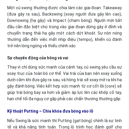
Một cú swing thường được chia làm các giai đoạn: Takeaway
(đưa gậy ra sau), Backswing (xoay người đưa gậy lên cao),
Downswing (hạ gậy) và Impact (chạm bóng). Người mới bắt
đầu cần đặc biệt chú trọng vào giai đoạn dừng gậy ở đỉnh và
chuyển trạng thái hạ gậy một cách dứt khoát. Sự nôn nóng
thường dẫn đến việc mất nhịp điệu (tempo), khiến cú đánh
trở nên lóng ngóng và thiếu chính xác.
Sự chuyển động của hông và vai
Thay vì chỉ dùng sức mạnh của cánh tay, cú swing yêu cầu sự
xoay trục của toàn bộ cơ thể. Vai trái của bạn nên xoay xuống
dưới cằm khi đưa gậy ra sau, và hông trái sẽ xoay mở ra khi hạ
gậy đánh bóng. Việc kết hợp sức mạnh từ cơ cốt lõi (core) sẽ
giúp trái bóng bay xa hơn và giảm áp lực lên các khớp cổ tay,
hạn chế tối đa nguy cơ gặp phải các chấn thương thường gặp.
Kỹ thuật Putting – Chìa khóa đưa bóng vào lỗ
Nếu Swing là sức mạnh thì Putting (gạt bóng) chính là sự tinh
tế và khả năng tính toán. Trong lộ trình học đánh golf cho