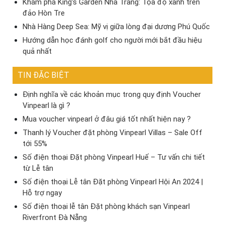
Khám phá King’s Garden Nha Trang: Tọa độ xanh trên
đảo Hòn Tre
Nhà Hàng Deep Sea: Mỹ vị giữa lòng đại dương Phú Quốc
Hướng dẫn học đánh golf cho người mới bắt đầu hiệu
quả nhất
TIN ĐẶC BIỆT
Định nghĩa về các khoản mục trong quy định Voucher
Vinpearl là gì ?
Mua voucher vinpearl ở đâu giá tốt nhất hiện nay ?
Thanh lý Voucher đặt phòng Vinpearl Villas – Sale Off
tới 55%
Số điện thoại Đặt phòng Vinpearl Huế – Tư vấn chi tiết
từ Lễ tân
Số điện thoại Lễ tân Đặt phòng Vinpearl Hội An 2024 |
Hỗ trợ ngay
Số điện thoại lễ tân Đặt phòng khách sạn Vinpearl
Riverfront Đà Nẵng