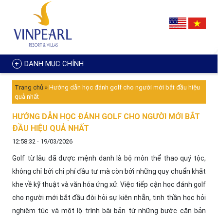
DANH MỤC CHÍNH
Trang chủ
»
Hướng dẫn học đánh golf cho người mới bắt đầu hiệu
quả nhất
HƯỚNG DẪN HỌC ĐÁNH GOLF CHO NGƯỜI MỚI BẮT
ĐẦU HIỆU QUẢ NHẤT
12:58:32 - 19/03/2026
Golf từ lâu đã được mệnh danh là bộ môn thể thao quý tộc,
không chỉ bởi chi phí đầu tư mà còn bởi những quy chuẩn khắt
khe về kỹ thuật và văn hóa ứng xử. Việc tiếp cận học đánh golf
cho người mới bắt đầu đòi hỏi sự kiên nhẫn, tinh thần học hỏi
nghiêm túc và một lộ trình bài bản từ những bước căn bản