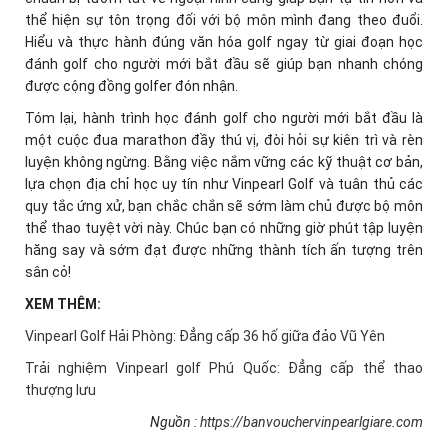
thể hiện sự tôn trọng đối với bộ môn mình đang theo đuổi.
Hiểu và thực hành đúng văn hóa golf ngay từ giai đoạn học
đánh golf cho người mới bắt đầu sẽ giúp bạn nhanh chóng
được cộng đồng golfer đón nhận.
Tóm lại, hành trình học đánh golf cho người mới bắt đầu là
một cuộc đua marathon đầy thú vị, đòi hỏi sự kiên trì và rèn
luyện không ngừng. Bằng việc nắm vững các kỹ thuật cơ bản,
lựa chọn địa chỉ học uy tín như Vinpearl Golf và tuân thủ các
quy tắc ứng xử, bạn chắc chắn sẽ sớm làm chủ được bộ môn
thể thao tuyệt vời này. Chúc bạn có những giờ phút tập luyện
hăng say và sớm đạt được những thành tích ấn tượng trên
sân cỏ!
XEM THÊM:
Vinpearl Golf Hải Phòng: Đẳng cấp 36 hố giữa đảo Vũ Yên
Trải nghiệm Vinpearl golf Phú Quốc: Đẳng cấp thể thao
thượng lưu
Nguồn :
https://banvouchervinpearlgiare.com