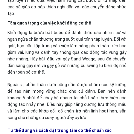
tập luyện hiệu quả. Việc nắm vững các bước đi từ thấp đến
cao sẽ giúp cơ bắp thích nghi dần với các chuyển động phức
tạp.
Tầm quan trọng của việc khởi động cơ thể
Khởi động là bước bắt buộc để đánh thức các nhóm cơ và
ngăn ngừa chấn thương trong suốt quá trình tập luyện. Đối với
golf, bạn cần tập trung vào việc làm nóng phần thân trên bao
gồm vai, lưng và cánh tay thông qua các động tác vung gậy
nhẹ nhàng. Hãy bắt đầu với gậy Sand Wedge, sau đó chuyển
dần sang gậy sắt và gậy gỗ với những cú swing từ biên độ nhỏ
đến toàn bộ cơ thể.
Ngoài ra, phần thân dưới cũng cần được chăm sóc kỹ lưỡng
để tạo nền móng vững chắc cho cú đánh. Bạn nên dành
khoảng 5 phút để chạy bộ nhanh tại chỗ hoặc thực hiện các
động tác nhảy nhẹ. Điều này giúp tăng cường lưu thông máu
và làm cho các khớp gối, cổ chân trở nên linh hoạt hơn, sẵn
sàng cho những cú xoay người đầy uy lực.
Tư thế đứng và cách đặt trọng tâm cơ thể chuẩn xác