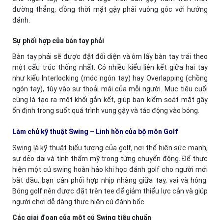
đường thẳng, đồng thời mặt gậy phải vuông góc với hướng
đánh.
Sự phối hợp của bàn tay phải
Bàn tay phải sẽ được đặt đối diện và ôm lấy bàn tay trái theo
một cấu trúc thống nhất. Có nhiều kiểu liên kết giữa hai tay
như kiểu Interlocking (móc ngón tay) hay Overlapping (chồng
ngón tay), tùy vào sự thoải mái của mỗi người. Mục tiêu cuối
cùng là tạo ra một khối gắn kết, giúp bạn kiểm soát mặt gậy
ổn định trong suốt quá trình vung gậy và tác động vào bóng.
Làm chủ kỹ thuật Swing – Linh hồn của bộ môn Golf
Swing là kỹ thuật biểu tượng của golf, nơi thể hiện sức mạnh,
sự dẻo dai và tính thẩm mỹ trong từng chuyển động. Để thực
hiện một cú swing hoàn hảo khi học đánh golf cho người mới
bắt đầu, bạn cần phối hợp nhịp nhàng giữa tay, vai và hông.
Bóng golf nên được đặt trên tee để giảm thiểu lực cản và giúp
người chơi dễ dàng thực hiện cú đánh bốc.
Các giai đoạn của một cú Swing tiêu chuẩn