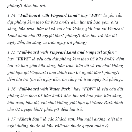
phòng/1 đêm lưu trú.
1.14. “
Full-board with Vinpearl Land
” hay “
FBV
” là yêu cầu
đặt phòng kèm theo 03 bữa ăn/01 đêm lưu trú bao gồm
bữa
sáng, bữa trưa, bữa tối và vui chơi không giới hạn tại Vinpearl
Land dành cho 02 ngƣời lớn/1 phòng/1 đêm lưu
trú (ăn tối
ngày đến, ăn sáng và trưa ngày trả phòng).
1.15 “
Full-board with Vinpearl Land and Vinpearl Safari
”
hay “
FBVS
” là yêu cầu đặt phòng kèm theo 03 bữa ăn/01
đêm
lưu trú bao gồm bữa sáng, bữa trưa, bữa tối và vui chơi không
giới hạn tại Vinpearl Land dành cho 02 người
lớn/1 phòng/1
đêm lưu trú (ăn tối ngày đến, ăn sáng và trưa ngày trả phòng).
1.16 “
Full-board with Water Park
” hay “
FBW
” là yêu cầu đặt
phòng kèm theo 03 bữa ăn/01 đêm lưu trú bao gồm
bữa sáng,
bữa trưa, bữa tối, vui chơi không giới hạn tại Water Park dành
cho 02 ngƣời lớn/1 phòng/1 đêm lưu trú.
1.17 “
Khách Sạn
” là các khách sạn, khu nghỉ dưỡng, biệt thự
nghỉ dưỡng thuộc sở hữu và/hoặc thuộc quyền quản lý