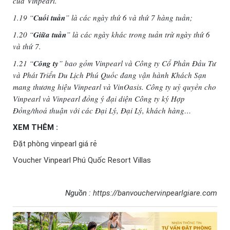
của
Vinpearl.
1.19 “
Cuối tuần
” là các ngày thứ 6 và thứ 7 hàng tuần;
1.20 “
Giữa tuần
” là các ngày khác trong tuần trừ ngày thứ 6
và thứ 7.
1.21 “
Công ty
” bao gồm Vinpearl và Công ty Cổ Phần Đầu Tư
và Phát Triển Du Lịch Phú Quốc đang vận hành Khách Sạn
mang thương hiệu Vinpearl và VinOasis. Công ty uỷ quyền cho
Vinpearl và Vinpearl đồng ý đại diện Công ty ký Hợp
Đồng/thoả thuận với các Đại Lý, Đại Lý, khách hàng…
XEM THÊM :
Đặt phòng vinpearl giá rẻ
Voucher Vinpearl Phú Quốc Resort Villas
Nguồn :
https://banvouchervinpearlgiare.com