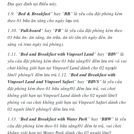
Địa quy định tại Điều này.
1.9. “
Bed & Breakfast
” hay “
BB
” là yêu cầu đặt phòng kèm
theo 01 bữa ăn sáng cho ngày lƣu trú.
1.10. “
Full-board
” hay “
FB
” là yêu cầu đặt phòng kèm theo
03 bữa ăn: ăn sáng, ăn trữa, ăn tối (ăn tối ngày đến, ăn
sáng
và trưa ngày trả phòng).
1.11. “
Bed and Breakfast with Vinpearl Land
” hay “
BBV
” là
yêu cầu đặt phòng kèm theo 01 bữa sáng/01 đêm lưu trú
và vui
chơi không giới hạn tại Vinpearl Land dành cho 02 ngƣời
lớn/1 phòng/1 đêm lưu trú.
1.12. “
Bed and Breakfast with
Vinpearl Land and Vinpearl Safari
” hay “
BBVS
” là yêu cầu
đặt phòng kèm theo 01
bữa sáng/01 đêm lưu trú, vui chơi
không giới hạn tại Vinpearl Land dành cho 02 người lớn/1
phòng và vui chơi
không giới hạn tại Vinpearl Safari dành cho
02 người lớn/1 phòng/1 đêm lưu trú.
1.13. “
Bed and Breakfast with Water Park
” hay “
BBW
” là yêu
cầu đặt phòng kèm theo 01 bữa sáng/01 đêm lư trú,
vui chơi
không giới hạn tại Water Park dành cho 02 người lớn/1