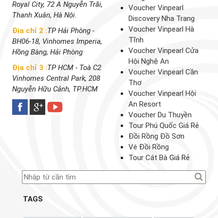
Royal City, 72 A Nguyễn Trãi,
Voucher Vinpearl
Thanh Xuân, Hà Nội.
Discovery Nha Trang
Voucher Vinpearl Hà
Địa chỉ 2 :
TP Hải Phòng -
Tĩnh
BH06-18, Vinhomes Imperia,
Voucher Vinpearl Cửa
Hồng Bàng, Hải Phòng
Hội Nghệ An
Địa chỉ 3 :
TP HCM - Toà C2
Voucher Vinpearl Cần
Vinhomes Central Park, 208
Thơ
Nguyễn Hữu Cảnh, TP.HCM
Voucher Vinpearl Hội
An Resort
Voucher Du Thuyền
Tour Phú Quốc Giá Rẻ
Đồi Rồng Đồ Sơn
Vé Đồi Rồng
Tour Cát Bà
Giá Rẻ
TAGS