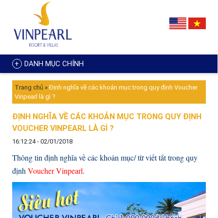
DANH MỤC CHÍNH
Trang chủ
»
Định nghĩa về các khoản mục trong quy định Voucher
Vinpearl là gì ?
ĐỊNH NGHĨA VỀ CÁC KHOẢN MỤC TRONG QUY ĐỊNH
VOUCHER VINPEARL LÀ GÌ ?
16:12:24 - 02/01/2018
Thông tin định nghĩa về các khoản mục/ từ viết tắt trong quy
định
Voucher Vinpearl
.