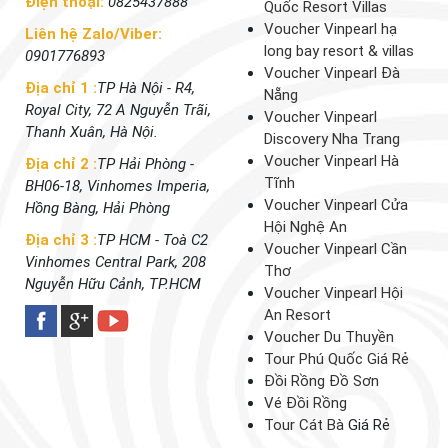
Điện thoại:
0825437888
Quốc Resort Villas
Voucher Vinpearl hạ
Liên hệ Zalo/Viber:
long bay resort & villas
0901776893
Voucher Vinpearl Đà
Địa chỉ 1 :
TP Hà Nội - R4,
Nẵng
Royal City, 72 A Nguyễn Trãi,
Voucher Vinpearl
Thanh Xuân, Hà Nội.
Discovery Nha Trang
Voucher Vinpearl Hà
Địa chỉ 2 :
TP Hải Phòng -
Tĩnh
BH06-18, Vinhomes Imperia,
Voucher Vinpearl Cửa
Hồng Bàng, Hải Phòng
Hội Nghệ An
Địa chỉ 3 :
TP HCM - Toà C2
Voucher Vinpearl Cần
Vinhomes Central Park, 208
Thơ
Nguyễn Hữu Cảnh, TP.HCM
Voucher Vinpearl Hội
An Resort
Voucher Du Thuyền
Tour Phú Quốc Giá Rẻ
Đồi Rồng Đồ Sơn
Vé Đồi Rồng
Tour Cát Bà
Giá Rẻ