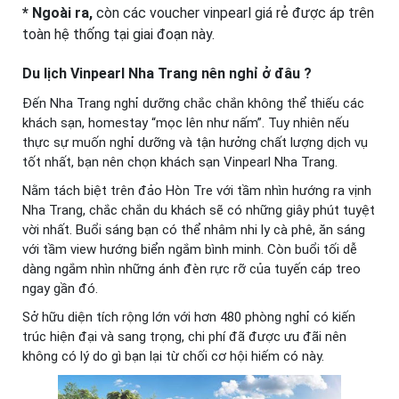
* Ngoài ra,
còn các voucher vinpearl giá rẻ được áp trên
toàn hệ thống tại giai đoạn này.
Du lịch Vinpearl
Nha
Trang
nên nghỉ ở đâu ?
Đến Nha Trang nghỉ dưỡng chắc chắn không thể thiếu các
khách sạn, homestay “mọc lên như nấm”. Tuy nhiên nếu
thực sự muốn nghỉ dưỡng và tận hưởng chất lượng dịch vụ
tốt nhất, bạn nên chọn khách sạn Vinpearl Nha Trang.
Nằm tách biệt trên đảo Hòn Tre với tầm nhìn hướng ra vịnh
Nha Trang, chắc chắn du khách sẽ có những giây phút tuyệt
vời nhất. Buổi sáng bạn có thể nhâm nhi ly cà phê, ăn sáng
với tầm view hướng biển ngắm bình minh. Còn buổi tối dễ
dàng ngắm nhìn những ánh đèn rực rỡ của tuyến cáp treo
ngay gần đó.
Sở hữu diện tích rộng lớn với hơn 480 phòng nghỉ có kiến
trúc hiện đại và sang trọng, chi phí đã được ưu đãi nên
không có lý do gì bạn lại từ chối cơ hội hiếm có này.