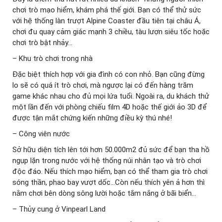
chơi trò mạo hiểm, khám phá thế giới. Bạn có thể thử sức
với hệ thống làn trượt Alpine Coaster đầu tiên tại châu Á,
chơi đu quay cảm giác mạnh 3 chiều, tàu lượn siêu tốc hoặc
chơi trò bật nhảy…
– Khu trò chơi trong nhà
Đặc biệt thích hợp với gia đình có con nhỏ. Bạn cũng đừng
lo sẽ có quá ít trò chơi, mà ngược lại có đến hàng trăm
game khác nhau cho đủ mọi lứa tuổi. Ngoài ra, du khách thử
một lần đến với phòng chiếu film 4D hoặc thế giới ảo 3D để
được tận mắt chứng kiến những điều kỳ thú nhé!
– Công viên nước
Sở hữu diện tích lên tới hơn 50.000m2 đủ sức để bạn tha hồ
ngụp lặn trong nước với hệ thống núi nhân tạo và trò chơi
độc đáo. Nếu thích mạo hiểm, bạn có thể tham gia trò chơi
sóng thần, phao bay vượt dốc…Còn nếu thích yên ả hơn thì
nằm chơi bên dòng sông lười hoặc tắm nắng ở bãi biển…
– Thủy cung ở Vinpearl Land