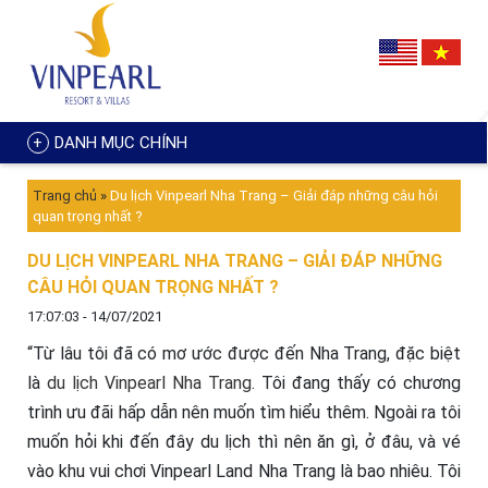
DANH MỤC CHÍNH
Trang chủ
»
Du lịch Vinpearl Nha Trang – Giải đáp những câu hỏi
quan trọng nhất ?
DU LỊCH VINPEARL NHA TRANG – GIẢI ĐÁP NHỮNG
CÂU HỎI QUAN TRỌNG NHẤT ?
17:07:03 - 14/07/2021
“Từ lâu tôi đã có mơ ước được đến Nha Trang, đặc biệt
là
du lịch Vinpearl Nha Trang
. Tôi đang thấy có chương
trình ưu đãi hấp dẫn nên muốn tìm hiểu thêm. Ngoài ra tôi
muốn hỏi khi đến đây du lịch thì nên ăn gì, ở đâu, và vé
vào khu vui chơi Vinpearl Land Nha Trang là bao nhiêu. Tôi