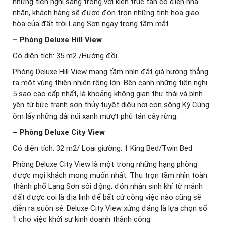
những tiện nghi sang trọng với kiến trúc tân cổ điển nhã
nhặn, khách hàng sẽ được đón trọn những tinh hoa giao
hòa của đất trời Lạng Sơn ngay trong tầm mắt.
– Phòng Deluxe Hill View
Có diện tích: 35 m2 /Hướng đồi
Phòng Deluxe Hill View mang tầm nhìn đắt giá hướng thẳng
ra một vùng thiên nhiên rộng lớn. Bên cạnh những tiện nghi
5 sao cao cấp nhất, là khoảng không gian thư thái và bình
yên từ bức tranh sơn thủy tuyệt diệu nơi con sông Kỳ Cùng
ôm lấy những dải núi xanh mượt phủ tán cây rừng.
– Phòng Deluxe City View
Có diện tích: 32 m2/ Loại giường: 1 King Bed/Twin Bed
Phòng Deluxe City View là một trong những hạng phòng
được mọi khách mong muốn nhất. Thu trọn tầm nhìn toàn
thành phố Lạng Sơn sôi động, đón nhận sinh khí từ mảnh
đất được coi là địa linh để bất cứ công việc nào cũng sẽ
diễn ra suôn sẻ. Deluxe City View xứng đáng là lựa chọn số
1 cho việc khởi sự kinh doanh thành công.