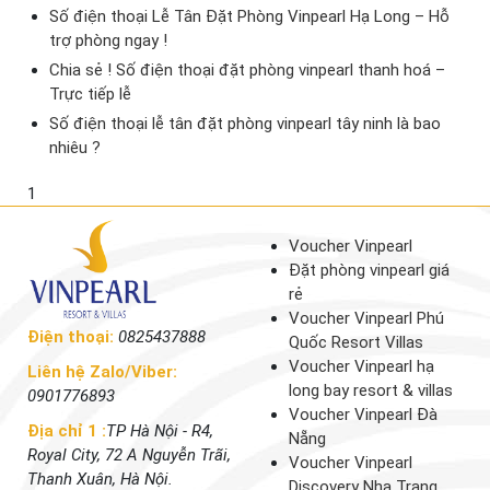
Số điện thoại Lễ Tân Đặt Phòng Vinpearl Hạ Long – Hỗ
trợ phòng ngay !
Chia sẻ ! Số điện thoại đặt phòng vinpearl thanh hoá –
Trực tiếp lễ
Số điện thoại lễ tân đặt phòng vinpearl tây ninh là bao
nhiêu ?
1
Voucher Vinpearl
Đặt phòng vinpearl giá
rẻ
Voucher Vinpearl Phú
Điện thoại:
0825437888
Quốc Resort Villas
Voucher Vinpearl hạ
Liên hệ Zalo/Viber:
long bay resort & villas
0901776893
Voucher Vinpearl Đà
Địa chỉ 1 :
TP Hà Nội - R4,
Nẵng
Royal City, 72 A Nguyễn Trãi,
Voucher Vinpearl
Thanh Xuân, Hà Nội.
Discovery Nha Trang