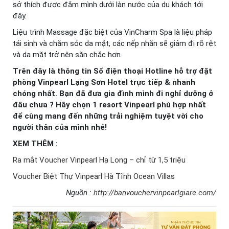
sở thích được đắm mình dưới làn nước của du khách tới
đây.
Liệu trình Massage đặc biệt của VinCharm Spa là liệu pháp
tái sinh và chăm sóc da mặt, các nếp nhăn sẽ giảm đi rõ rệt
và da mặt trở nên săn chắc hơn.
Trên đây là thông tin Số điện thoại Hotline hỗ trợ đặt
phòng Vinpearl Lạng Sơn Hotel trực tiếp & nhanh
chóng nhất. Bạn đã đưa gia đình mình đi nghỉ dưỡng ở
đâu chưa ? Hãy chọn 1 resort Vinpearl phù hợp nhất
để cùng mang đến những trải nghiệm tuyệt vời cho
người thân của mình nhé!
XEM THÊM :
Ra mắt Voucher Vinpearl Hạ Long – chỉ từ 1,5 triệu
Voucher Biệt Thự Vinpearl Hà Tĩnh Ocean Villas
Nguồn :
http://banvouchervinpearlgiare.com/