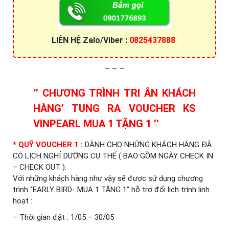
LIÊN HỆ Zalo/Viber :
0825437888
– – –
‘’ CHƯƠNG TRÌNH TRI ÂN KHÁCH
HÀNG’ TUNG RA VOUCHER KS
VINPEARL
MUA 1 TẶNG 1 ’’
* QUỸ VOUCHER 1 :
DÀNH CHO NHỮNG KHÁCH HÀNG ĐÃ
CÓ LỊCH NGHỈ DƯỠNG CỤ THỂ ( BAO GỒM NGÀY CHECK IN
– CHECK OUT ).
Với những khách hàng như vậy sẽ được sử dụng chương
trình ‘’EARLY BIRD- MUA 1 TẶNG 1’’ hỗ trợ đổi lịch trình linh
hoạt :
– Thời gian đặt : 1/05 – 30/05