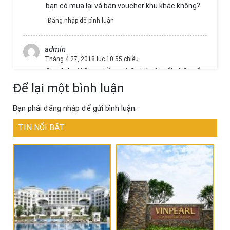
bạn có mua lại và bán voucher khu khác không?
Đăng nhập để bình luận
admin
Tháng 4 27, 2018 lúc 10:55 chiều
Gia đình tôi 2 vợ chồng và 2 cháu 1 tuổi và 9 tuổi.
Xin hỏi voucher sử dụng tại Vinpearl Hội An resort
Để lại một bình luận
and Villas, phòng deluxe đã bao gồm 2 trẻ em
<12 tuổi? Xin cho biết thêm phụ phí khác (nếu
Bạn phải
đăng nhập
để gửi bình luận.
có), và tháng 6 là thấp điểm hay cao điểm. Xin Lh
để tư vấn thêm. Số đt 0917836xxx
TIN NỔI BẬT
Xin cảm ơn,
Đăng nhập để bình luận
Khang
Tháng 4 23, 2018 lúc 10:55 chiều
Gia Đình tôi có 4 người và 1 tre nhỏ 2 tuổi tôi nên
chon voucher vinpearl nào hợp lý,va giá cả a
Đăng nhập để bình luận