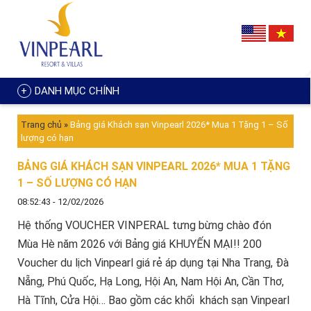
DANH MỤC CHÍNH
Trang chủ
»
Bảng giá Khách sạn Vinpearl 2026* Mua 1 Tặng 1 – Số
lượng có hạn
BẢNG GIÁ KHÁCH SẠN VINPEARL 2026* MUA 1 TẶNG
1 – SỐ LƯỢNG CÓ HẠN
08:52:43 - 12/02/2026
Hệ thống
VOUCHER VINPERAL
tưng bừng chào đón
Mùa Hè năm 2026 với Bảng giá KHUYẾN MẠI!! 200
Voucher du lịch Vinpearl giá rẻ áp dụng tại Nha Trang, Đà
Nẵng, Phú Quốc, Hạ Long, Hội An, Nam Hội An, Cần Thơ,
Hà Tĩnh, Cửa Hội… Bao gồm các khối khách sạn Vinpearl