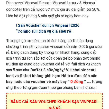
Discovery, Vinpearl Resort, Vinpearl Luxury & Vinpearl
condotel trên cả nước với mức giá ưu đãi giảm tới 50%.
Liên hệ đặt phòng & săn quỹ giá rẻ ngay hôm nay.
! Săn Voucher du lịch Vinpearl 2026
“Combo full dịch vụ giá siêu rẻ
Trường hợp ưu tiên hơn, khách hàng có thể áp dụng
chương trình săn voucher vinpearl của năm 2026 giá siêu
rẻ, bằng cách đăng ký thông tin khách hàng, cung cấp
lịch trình du lịch sắp tới của đoàn để bộ phận đặt phòng
ưu tiên áp dụng các voucher giá rẻ với full dịch vụ khách
sạn 5 sao như
Buffet 3 bữa/ngày/ Vui chơi vinpearl
land vs Safari không giới hạn/ Hỗ trợ đưa đón sân
bay hoặc các voucher vé máy bay ”
0 đồng
” ….
tương
ứng theo từng giai đoạn theo giá phòng bên như sau :
BẢNG GIÁ SĂN VOUCHER KHÁCH SẠN VINPEARL
GIÁ RẺ