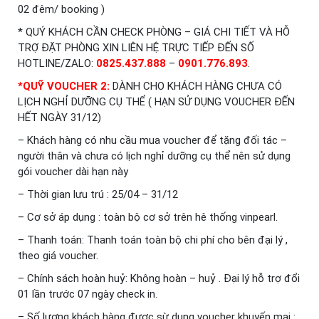
02 đêm/ booking )
* QUÝ KHÁCH CẦN CHECK PHÒNG – GIÁ CHI TIẾT VÀ HỖ
TRỢ ĐẶT PHÒNG XIN LIÊN HỆ TRỰC TIẾP ĐẾN SỐ
HOTLINE/ZALO:
0825.437.888
–
0901.776.893
.
*QUỸ VOUCHER 2:
DÀNH CHO KHÁCH HÀNG CHƯA CÓ
LỊCH NGHỈ DƯỠNG CỤ THỂ ( HẠN SỬ DỤNG VOUCHER ĐẾN
HẾT NGÀY 31/12)
– Khách hàng có nhu cầu mua voucher để tặng đối tác –
người thân và chưa có lịch nghỉ dưỡng cụ thể nên sử dụng
gói voucher dài hạn này
– Thời gian lưu trú : 25/04 – 31/12
– Cơ sở áp dụng : toàn bộ cơ sở trên hê thống vinpearl.
– Thanh toán: Thanh toán toàn bộ chi phí cho bên đại lý ,
theo giá voucher.
– Chính sách hoàn huỷ: Không hoàn – huỷ . Đại lý hỗ trợ đổi
01 lần trước 07 ngày check in.
– Số lượng khách hàng được sừ dụng voucher khuyến mại :