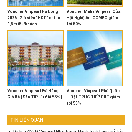
Voucher Vinpearl Hạ Long
Voucher Melia Vinpearl Cửa
admin
2026 | Giá siêu “HOT” chỉ từ
Hội Nghệ An! COMBO giảm
Tháng 4 9, 2018 lúc 2:16 sáng
1,5 triệu/khách
tới 50%
Giá voucher đã bao gòm vé vui chơi tại công viên
Vinpearl Land và Vinpearl Safari tại vinpearl nha
trang chưa ạ
Đăng nhập để bình luận
Voucher Vinpearl Đà Nẵng
Voucher Vinpearl Phú Quốc
Giá Rẻ [ Săn TIP Ưu đãi 55% ]
– Đặt TRỰC TIẾP CBT giảm
tới 55%
TIN LIÊN QUAN
Du lịch 4N3Đ Vinpearl Nha Trang: Hành trình bùng nổ trải