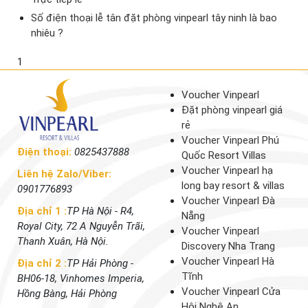
Số điện thoại lễ tân đặt phòng vinpearl tây ninh là bao
nhiêu ?
1
Voucher Vinpearl
Đặt phòng vinpearl giá
rẻ
Voucher Vinpearl Phú
Điện thoại:
0825437888
Quốc Resort Villas
Voucher Vinpearl hạ
Liên hệ Zalo/Viber:
long bay resort & villas
0901776893
Voucher Vinpearl Đà
Địa chỉ 1 :
TP Hà Nội - R4,
Nẵng
Royal City, 72 A Nguyễn Trãi,
Voucher Vinpearl
Thanh Xuân, Hà Nội.
Discovery Nha Trang
Voucher Vinpearl Hà
Địa chỉ 2 :
TP Hải Phòng -
Tĩnh
BH06-18, Vinhomes Imperia,
Voucher Vinpearl Cửa
Hồng Bàng, Hải Phòng
Hội Nghệ An