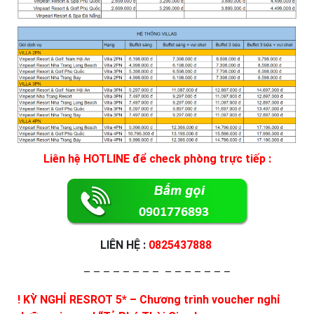
Liên hệ HOTLINE để check phòng trực tiếp :
LIÊN HỆ :
0825437888
– – – – – – – – – – – – – – –
! KỲ NGHỈ RESROT 5* – Chương trình voucher nghỉ