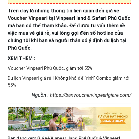
Trên đây là những thông tin liên quan đến giá vé
Voucher Vinpearl
tại Vinpearl land & Safari Phú Quốc
mà bạn có thể tham khảo. Để được tư vấn thêm về
việc mua vé giá rẻ, vui lòng gọi đến số hotline của
chúng tôi khi bạn và người thân có ý định du lịch tại
Phú Quốc.
XEM THÊM :
Voucher Vinpearl Phú Quốc, giảm tới 55%
Du lịch Vinpearl giá rẻ | Không khó để “rinh” Combo giảm tới
55%
Nguồn :
https://banvouchervinpearlgiare.com/
Bạn đang xem
Giá vé Vinpearl land Phú Quốc & Vinpearl