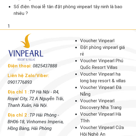
Số điện thoại lễ tân đặt phòng vinpearl tây ninh là bao
nhiêu ?
1
Voucher Vinpearl
Đặt phòng vinpearl giá
rẻ
Voucher Vinpearl Phú
Điện thoại:
0825437888
Quốc Resort Villas
Voucher Vinpearl hạ
Liên hệ Zalo/Viber:
long bay resort & villas
0901776893
Voucher Vinpearl Đà
Địa chỉ 1 :
TP Hà Nội - R4,
Nẵng
Royal City, 72 A Nguyễn Trãi,
Voucher Vinpearl
Thanh Xuân, Hà Nội.
Discovery Nha Trang
Voucher Vinpearl Hà
Địa chỉ 2 :
TP Hải Phòng -
Tĩnh
BH06-18, Vinhomes Imperia,
Voucher Vinpearl Cửa
Hồng Bàng, Hải Phòng
Hội Nghệ An