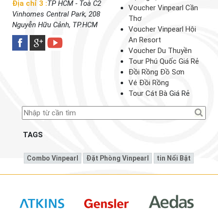
Địa chỉ 3 :
TP HCM - Toà C2
Voucher Vinpearl Cần
Vinhomes Central Park, 208
Thơ
Nguyễn Hữu Cảnh, TP.HCM
Voucher Vinpearl Hội
An Resort
Voucher Du Thuyền
Tour Phú Quốc Giá Rẻ
Đồi Rồng Đồ Sơn
Vé Đồi Rồng
Tour Cát Bà
Giá Rẻ
TAGS
Combo Vinpearl
Đặt Phòng Vinpearl
Tin Nổi Bật