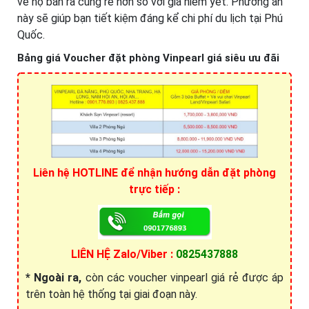
vé họ bán ra cũng rẻ hơn so với giá niêm yết. Phương án
này sẽ giúp bạn tiết kiệm đáng kể chi phí du lịch tại Phú
Quốc.
Bảng giá Voucher đặt phòng Vinpearl giá siêu ưu đãi
Liên hệ HOTLINE để nhận hướng dẫn đặt phòng
trực tiếp :
LIÊN HỆ Zalo/Viber :
0825437888
* Ngoài ra,
còn các voucher vinpearl giá rẻ được áp
trên toàn hệ thống tại giai đoạn này.