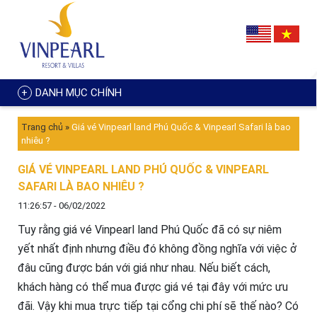
DANH MỤC CHÍNH
Trang chủ
»
Giá vé Vinpearl land Phú Quốc & Vinpearl Safari là bao
nhiêu ?
GIÁ VÉ VINPEARL LAND PHÚ QUỐC & VINPEARL
SAFARI LÀ BAO NHIÊU ?
11:26:57 - 06/02/2022
Tuy rằng giá vé Vinpearl land Phú Quốc đã có sự niêm
yết nhất định nhưng điều đó không đồng nghĩa với việc ở
đâu cũng được bán với giá như nhau. Nếu biết cách,
khách hàng có thể mua được giá vé tại đây với mức ưu
đãi. Vậy khi mua trực tiếp tại cổng chi phí sẽ thế nào? Có