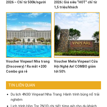
2026 – Chỉ từ 500k/người
2026 | Giá siêu “HOT” chỉ từ
1,5 triệu/khách
Voucher Vinpearl Nha trang
Voucher Melia Vinpearl Cửa
(Discovery) ! Ra mắt +200
Hội Nghệ An! COMBO giảm
Combo giá rẻ
tới 50%
TIN LIÊN QUAN
Du lịch 4N3Đ Vinpearl Nha Trang: Hành trình bùng nổ trải
nghiệm
Lịch trình Hòn Tre 2N1Đ chi tiết từng giờ cho du khách