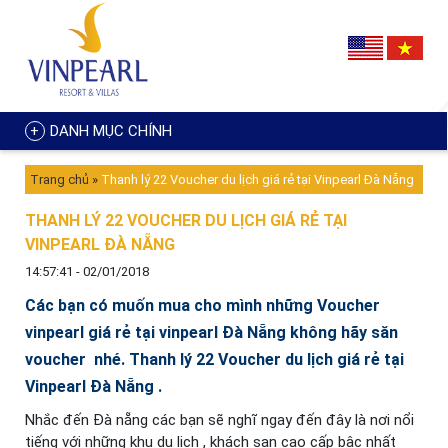
DANH MỤC CHÍNH
Trang chủ
»
Thanh lý 22 Voucher du lịch giá rẻ tại Vinpearl Đà Nẵng
THANH LÝ 22 VOUCHER DU LỊCH GIÁ RẺ TẠI
VINPEARL ĐÀ NẴNG
14:57:41 - 02/01/2018
Các bạn có muốn mua cho mình những Voucher
vinpearl giá rẻ tại vinpearl Đà Nẵng không hãy săn
voucher nhé. Thanh lý 22 Voucher du lịch giá rẻ tại
Vinpearl Đà Nẵng .
Nhắc đến Đà nẵng các bạn sẽ nghĩ ngay đến đây là nơi nổi
tiếng với những khu du lịch , khách sạn cao cấp bậc nhất