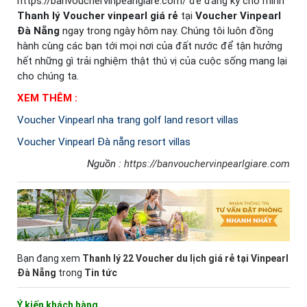
https://banvouchervinpearlgiare.com/ để đăng ký cho mình
Thanh lý
Voucher vinpearl giá rẻ
tại
Voucher Vinpearl
Đà Nẵng
ngay trong ngày hôm nay. Chúng tôi luôn đồng
hành cùng các bạn tới mọi nơi của đất nước để tận hưởng
hết những gì trải nghiệm thật thú vị của cuộc sống mang lại
cho chúng ta.
XEM THÊM :
Voucher Vinpearl nha trang golf land resort villas
Voucher Vinpearl Đà nẵng resort villas
Nguồn :
https://banvouchervinpearlgiare.com
Bạn đang xem
Thanh lý 22 Voucher du lịch giá rẻ tại Vinpearl
Đà Nẵng
trong
Tin tức
Ý kiến khách hàng