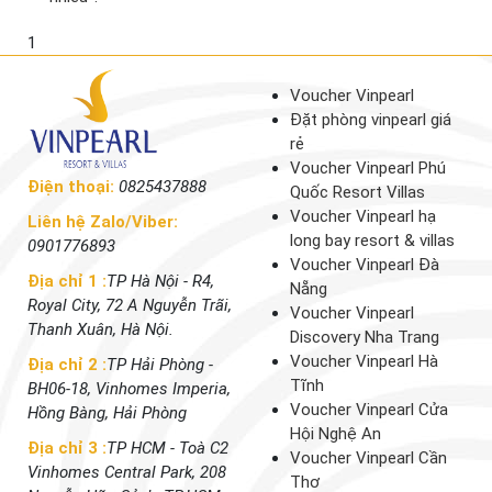
1
Voucher Vinpearl
Đặt phòng vinpearl giá
rẻ
Voucher Vinpearl Phú
Điện thoại:
0825437888
Quốc Resort Villas
Voucher Vinpearl hạ
Liên hệ Zalo/Viber:
long bay resort & villas
0901776893
Voucher Vinpearl Đà
Địa chỉ 1 :
TP Hà Nội - R4,
Nẵng
Royal City, 72 A Nguyễn Trãi,
Voucher Vinpearl
Thanh Xuân, Hà Nội.
Discovery Nha Trang
Voucher Vinpearl Hà
Địa chỉ 2 :
TP Hải Phòng -
Tĩnh
BH06-18, Vinhomes Imperia,
Voucher Vinpearl Cửa
Hồng Bàng, Hải Phòng
Hội Nghệ An
Địa chỉ 3 :
TP HCM - Toà C2
Voucher Vinpearl Cần
Vinhomes Central Park, 208
Thơ