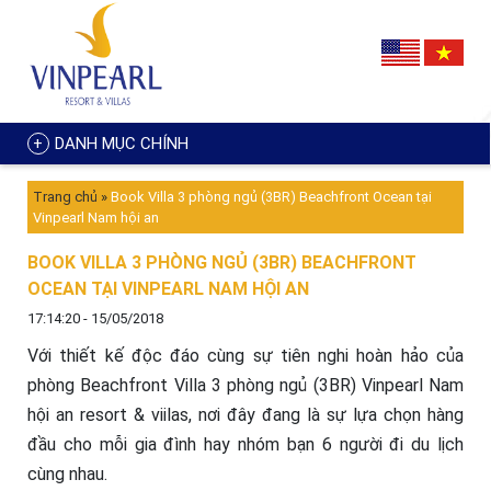
DANH MỤC CHÍNH
Trang chủ
»
Book Villa 3 phòng ngủ (3BR) Beachfront Ocean tại
Vinpearl Nam hội an
BOOK VILLA 3 PHÒNG NGỦ (3BR) BEACHFRONT
OCEAN TẠI VINPEARL NAM HỘI AN
17:14:20 - 15/05/2018
Với thiết kế độc đáo cùng sự tiên nghi hoàn hảo của
phòng Beachfront Villa 3 phòng ngủ (3BR) Vinpearl Nam
hội an resort & viilas, nơi đây đang là sự lựa chọn hàng
đầu cho mỗi gia đình hay nhóm bạn 6 người đi du lịch
cùng nhau.