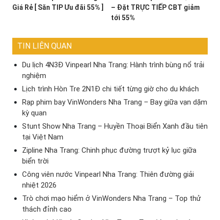
Giá Rẻ [ Săn TIP Ưu đãi 55% ]
– Đặt TRỰC TIẾP CBT giảm
tới 55%
TIN LIÊN QUAN
Du lịch 4N3Đ Vinpearl Nha Trang: Hành trình bùng nổ trải
nghiệm
Lịch trình Hòn Tre 2N1Đ chi tiết từng giờ cho du khách
Rạp phim bay VinWonders Nha Trang – Bay giữa vạn dặm
kỳ quan
Stunt Show Nha Trang – Huyền Thoại Biển Xanh đầu tiên
tại Việt Nam
Zipline Nha Trang: Chinh phục đường trượt kỷ lục giữa
biển trời
Công viên nước Vinpearl Nha Trang: Thiên đường giải
nhiệt 2026
Trò chơi mạo hiểm ở VinWonders Nha Trang – Top thử
thách đỉnh cao