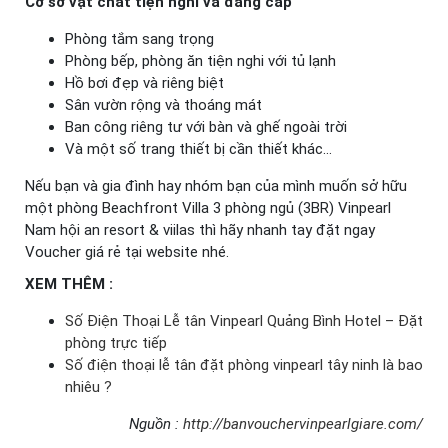
Cơ sở vật chất tiện nghi và đẳng cấp
Phòng tắm sang trọng
Phòng bếp, phòng ăn tiện nghi với tủ lạnh
Hồ bơi đẹp và riêng biệt
Sân vườn rộng và thoáng mát
Ban công riêng tư với bàn và ghế ngoài trời
Và một số trang thiết bị cần thiết khác…
Nếu bạn và gia đình hay nhóm bạn của mình muốn sở hữu
một phòng Beachfront Villa 3 phòng ngủ (3BR) Vinpearl
Nam hội an resort & viilas thì hãy nhanh tay đặt ngay
Voucher giá rẻ tại website nhé.
XEM THÊM :
Số Điện Thoại Lễ tân Vinpearl Quảng Bình Hotel – Đặt
phòng trực tiếp
Số điện thoại lễ tân đặt phòng vinpearl tây ninh là bao
nhiêu ?
Nguồn :
http://banvouchervinpearlgiare.com/