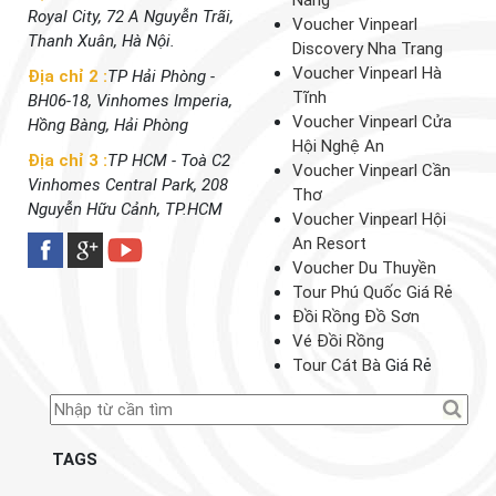
Nẵng
Royal City, 72 A Nguyễn Trãi,
Voucher Vinpearl
Thanh Xuân, Hà Nội.
Discovery Nha Trang
Voucher Vinpearl Hà
Địa chỉ 2 :
TP Hải Phòng -
Tĩnh
BH06-18, Vinhomes Imperia,
Voucher Vinpearl Cửa
Hồng Bàng, Hải Phòng
Hội Nghệ An
Địa chỉ 3 :
TP HCM - Toà C2
Voucher Vinpearl Cần
Vinhomes Central Park, 208
Thơ
Nguyễn Hữu Cảnh, TP.HCM
Voucher Vinpearl Hội
An Resort
Voucher Du Thuyền
Tour Phú Quốc Giá Rẻ
Đồi Rồng Đồ Sơn
Vé Đồi Rồng
Tour Cát Bà
Giá Rẻ
TAGS