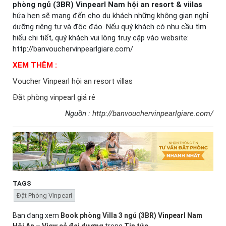
phòng ngủ (3BR) Vinpearl Nam hội an resort & viilas
hứa hẹn sẽ mang đến cho du khách những không gian nghỉ
dưỡng riêng tư và độc đáo. Nếu quý khách có nhu cầu tìm
hiểu chi tiết, quý khách vui lòng truy cập vào website:
http://banvouchervinpearlgiare.com/
XEM THÊM :
Voucher Vinpearl hội an resort villas
Đặt phòng vinpearl giá rẻ
Nguồn :
http://banvouchervinpearlgiare.com/
TAGS
Đặt Phòng Vinpearl
Bạn đang xem
Book phòng Villa 3 ngủ (3BR) Vinpearl Nam
Hội An – View cả đại dương
trong
Tin tức