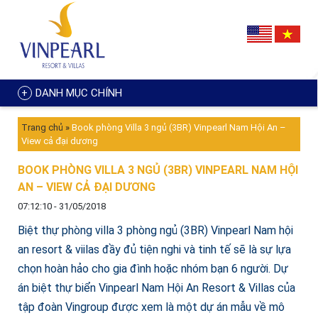
DANH MỤC CHÍNH
Trang chủ
»
Book phòng Villa 3 ngủ (3BR) Vinpearl Nam Hội An –
View cả đại dương
BOOK PHÒNG VILLA 3 NGỦ (3BR) VINPEARL NAM HỘI
AN – VIEW CẢ ĐẠI DƯƠNG
07:12:10 - 31/05/2018
Biệt thự phòng villa 3 phòng ngủ (3BR) Vinpearl Nam hội
an resort & viilas đầy đủ tiện nghi và tinh tế sẽ là sự lựa
chọn hoàn hảo cho gia đình hoặc nhóm bạn 6 người. Dự
án biệt thự biển Vinpearl Nam Hội An Resort & Villas của
tập đoàn Vingroup được xem là một dự án mẫu về mô