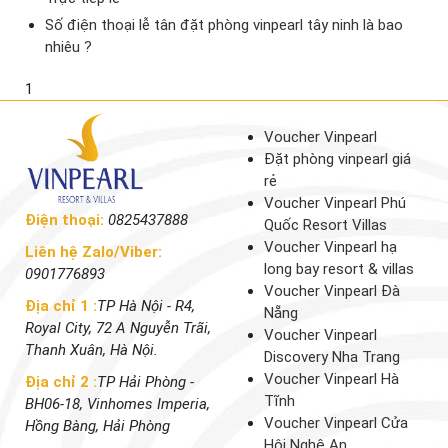
Số điện thoại lễ tân đặt phòng vinpearl tây ninh là bao
nhiêu ?
1
Voucher Vinpearl
Đặt phòng vinpearl giá
rẻ
Voucher Vinpearl Phú
Điện thoại:
0825437888
Quốc Resort Villas
Voucher Vinpearl hạ
Liên hệ Zalo/Viber:
long bay resort & villas
0901776893
Voucher Vinpearl Đà
Địa chỉ 1 :
TP Hà Nội - R4,
Nẵng
Royal City, 72 A Nguyễn Trãi,
Voucher Vinpearl
Thanh Xuân, Hà Nội.
Discovery Nha Trang
Voucher Vinpearl Hà
Địa chỉ 2 :
TP Hải Phòng -
Tĩnh
BH06-18, Vinhomes Imperia,
Voucher Vinpearl Cửa
Hồng Bàng, Hải Phòng
Hội Nghệ An