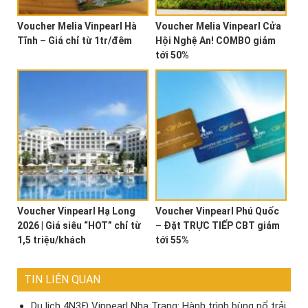
Voucher Melia Vinpearl Hà
Voucher Melia Vinpearl Cửa
Tĩnh – Giá chỉ từ 1tr/đêm
Hội Nghệ An! COMBO giảm
tới 50%
Voucher Vinpearl Hạ Long
Voucher Vinpearl Phú Quốc
2026 | Giá siêu “HOT” chỉ từ
– Đặt TRỰC TIẾP CBT giảm
1,5 triệu/khách
tới 55%
TIN LIÊN QUAN
Du lịch 4N3Đ Vinpearl Nha Trang: Hành trình bùng nổ trải