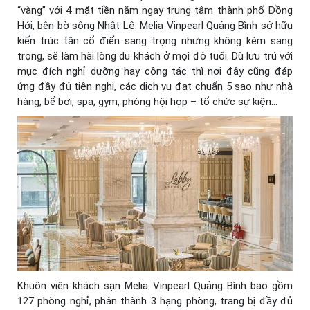
“vàng” với 4 mặt tiền nằm ngay trung tâm thành phố Đồng
Hới, bên bờ sông Nhật Lệ. Melia Vinpearl Quảng Bình sở hữu
kiến trúc tân cổ điển sang trọng nhưng không kém sang
trọng, sẽ làm hài lòng du khách ở mọi độ tuổi. Dù lưu trú với
mục đích nghỉ dưỡng hay công tác thì nơi đây cũng đáp
ứng đầy đủ tiện nghi, các dịch vụ đạt chuẩn 5 sao như nhà
hàng, bể bơi, spa, gym, phòng hội họp – tổ chức sự kiện…
Khuôn viên khách sạn Melia Vinpearl Quảng Bình bao gồm
127 phòng nghỉ, phân thành 3 hạng phòng, trang bị đầy đủ