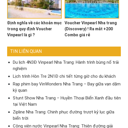
Định nghĩa về các khoản mục
Voucher Vinpearl Nha trang
trong quy định Voucher
(Discovery) ! Ra mắt +200
Vinpearl là gì ?
Combo giá rẻ
TIN LIÊN QUAN
Du lịch 4N3Đ Vinpearl Nha Trang: Hành trình bùng nổ trải
nghiệm
Lịch trình Hòn Tre 2N1Đ chi tiết từng giờ cho du khách
Rạp phim bay VinWonders Nha Trang – Bay giữa vạn dặm
kỳ quan
Stunt Show Nha Trang – Huyền Thoại Biển Xanh đầu tiên
tại Việt Nam
Zipline Nha Trang: Chinh phục đường trượt kỷ lục giữa
biển trời
Công viên nước Vinpearl Nha Trang: Thiên đường giải