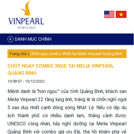
DANH MỤC CHÍNH
Trang chủ
»
Chốt ngay combo 3N2Đ tại Melia Vinpearl Quảng Bình
CHỐT NGAY COMBO 3N2Đ TẠI MELIA VINPEARL
QUẢNG BÌNH
10:08:07 - 10/12/2022
Mệnh danh là “hòn ngọc” của tỉnh Quảng Bình, khách sạn
Melia Vinpearl 22 tầng lung linh, tráng lệ là chốn nghỉ ngơi
5 sao duy nhất cạnh dòng sông Nhật Lệ. Nếu có dịp du
lịch thành phố có nhiều danh lam, thắng cảnh được
UNESCO công nhận, hãy nghỉ dưỡng tại Melia Vinpearl
Quảng Bình với combo giá ưu đãi, tha hồ khám phá vẻ