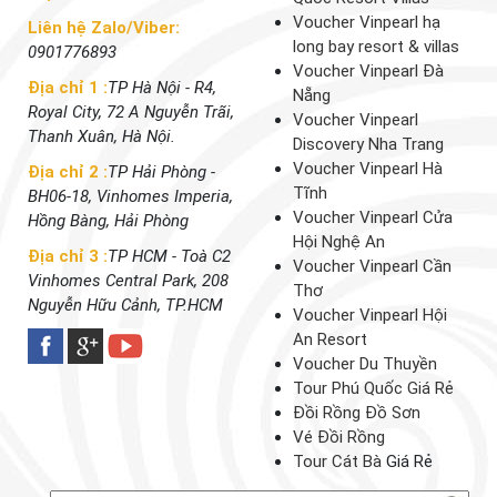
Voucher Vinpearl hạ
Liên hệ Zalo/Viber:
long bay resort & villas
0901776893
Voucher Vinpearl Đà
Địa chỉ 1 :
TP Hà Nội - R4,
Nẵng
Royal City, 72 A Nguyễn Trãi,
Voucher Vinpearl
Thanh Xuân, Hà Nội.
Discovery Nha Trang
Voucher Vinpearl Hà
Địa chỉ 2 :
TP Hải Phòng -
Tĩnh
BH06-18, Vinhomes Imperia,
Voucher Vinpearl Cửa
Hồng Bàng, Hải Phòng
Hội Nghệ An
Địa chỉ 3 :
TP HCM - Toà C2
Voucher Vinpearl Cần
Vinhomes Central Park, 208
Thơ
Nguyễn Hữu Cảnh, TP.HCM
Voucher Vinpearl Hội
An Resort
Voucher Du Thuyền
Tour Phú Quốc Giá Rẻ
Đồi Rồng Đồ Sơn
Vé Đồi Rồng
Tour Cát Bà
Giá Rẻ