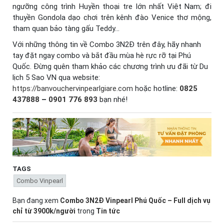
ngưỡng công trình Huyền thoại tre lớn nhất Việt Nam; đi
thuyền Gondola dạo chơi trên kênh đào Venice thơ mộng,
tham quan bảo tàng gấu Teddy…
Với những thông tin về Combo 3N2Đ trên đây, hãy nhanh
tay đặt ngay combo và bắt đầu mùa hè rực rỡ tại Phú
Quốc. Đừng quên tham khảo các chương trình ưu đãi từ Du
lịch 5 Sao VN qua website:
https://banvouchervinpearlgiare.com
hoặc hotline:
0825
437888
–
0901 776 893
bạn nhé!
TAGS
Combo Vinpearl
Bạn đang xem
Combo 3N2Đ Vinpearl Phú Quốc – Full dịch vụ
chỉ từ 3900k/người
trong
Tin tức