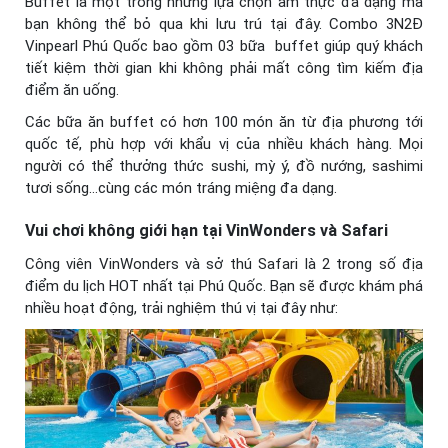
Buffet là một trong những lựa chọn ẩm thực đa dạng mà
bạn không thể bỏ qua khi lưu trú tại đây. Combo 3N2Đ
Vinpearl Phú Quốc bao gồm 03 bữa buffet giúp quý khách
tiết kiệm thời gian khi không phải mất công tìm kiếm địa
điểm ăn uống.
Các bữa ăn buffet có hơn 100 món ăn từ địa phương tới
quốc tế, phù hợp với khẩu vị của nhiều khách hàng. Mọi
người có thể thưởng thức sushi, mỳ ý, đồ nướng, sashimi
tươi sống…cùng các món tráng miệng đa dạng.
Vui chơi không giới hạn tại VinWonders và Safari
Công viên VinWonders và sở thú Safari là 2 trong số địa
điểm du lịch HOT nhất tại Phú Quốc. Bạn sẽ được khám phá
nhiều hoạt động, trải nghiệm thú vị tại đây như: