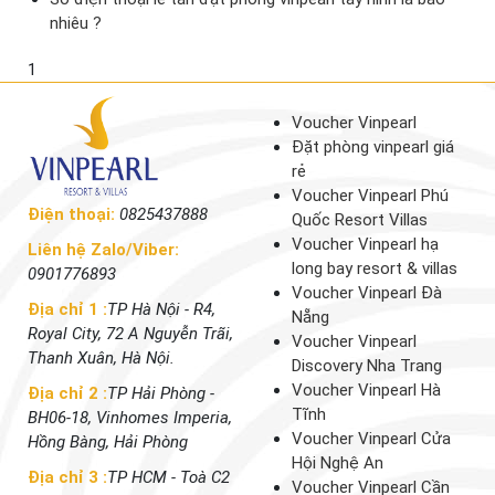
nhiêu ?
1
Voucher Vinpearl
Đặt phòng vinpearl giá
rẻ
Voucher Vinpearl Phú
Điện thoại:
0825437888
Quốc Resort Villas
Voucher Vinpearl hạ
Liên hệ Zalo/Viber:
long bay resort & villas
0901776893
Voucher Vinpearl Đà
Địa chỉ 1 :
TP Hà Nội - R4,
Nẵng
Royal City, 72 A Nguyễn Trãi,
Voucher Vinpearl
Thanh Xuân, Hà Nội.
Discovery Nha Trang
Voucher Vinpearl Hà
Địa chỉ 2 :
TP Hải Phòng -
Tĩnh
BH06-18, Vinhomes Imperia,
Voucher Vinpearl Cửa
Hồng Bàng, Hải Phòng
Hội Nghệ An
Địa chỉ 3 :
TP HCM - Toà C2
Voucher Vinpearl Cần