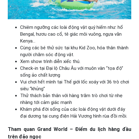
Chiêm ngưỡng các loài động vật quý hiếm như: hổ
Bengal, hươu cao cổ, tê giác môi vuông, ngựa vằn
Kenya…
Cùng các bé thử sức tại khu Kid Zoo, hóa thân thành
người chăm sóc động vật.
Xem show trình diễn xiếc thú.
Check-in tại Đại lộ Châu Âu với muôn vàn “tọa độ”
sống ảo chất lượng
Vui chơi hết mình tại Thế giới lốc xoáy với 36 trò chơi
siêu “khủng”
Thử thách bản thân với hàng trăm trò chơi từ nhẹ
nhàng tới cảm giác mạnh
Khám phá đời sống của các loài động vật dưới đáy
đại dương tại cung điện Hải Vương hình rùa đồi mồi.
Tham quan Grand World – Điểm du lịch hàng đầu
trên đảo ngọc