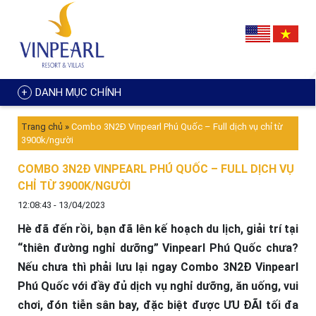
DANH MỤC CHÍNH
Trang chủ
»
Combo 3N2Đ Vinpearl Phú Quốc – Full dịch vụ chỉ từ
3900k/người
COMBO 3N2Đ VINPEARL PHÚ QUỐC – FULL DỊCH VỤ
CHỈ TỪ 3900K/NGƯỜI
12:08:43 - 13/04/2023
Hè đã đến rồi, bạn đã lên kế hoạch du lịch, giải trí tại
“thiên đường nghỉ dưỡng” Vinpearl Phú Quốc chưa?
Nếu chưa thì phải lưu lại ngay Combo 3N2Đ Vinpearl
Phú Quốc với đầy đủ dịch vụ nghỉ dưỡng, ăn uống, vui
chơi, đón tiễn sân bay, đặc biệt được ƯU ĐÃI tối đa