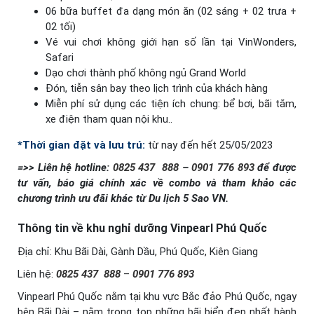
06 bữa buffet đa dạng món ăn (02 sáng + 02 trưa +
02 tối)
Vé vui chơi không giới hạn số lần tại VinWonders,
Safari
Dạo chơi thành phố không ngủ Grand World
Đón, tiễn sân bay theo lịch trình của khách hàng
Miễn phí sử dụng các tiện ích chung: bể bơi, bãi tắm,
xe điện tham quan nội khu..
*Thời gian đặt và lưu trú:
từ nay đến hết 25/05/2023
=>> Liên hệ hotline:
0825 437
888
–
0901 776 893
để được
tư vấn, báo giá chính xác về combo và tham khảo các
chương trình ưu đãi khác từ Du lịch 5 Sao VN.
Thông tin về khu nghỉ dưỡng Vinpearl Phú Quốc
Địa chỉ: Khu Bãi Dài, Gành Dầu, Phú Quốc, Kiên Giang
Liên hệ:
0825 437
888
–
0901 776 893
Vinpearl Phú Quốc nằm tại khu vực Bắc đảo Phú Quốc, ngay
bên Bãi Dài – nằm trong top những bãi biển đẹp nhất hành