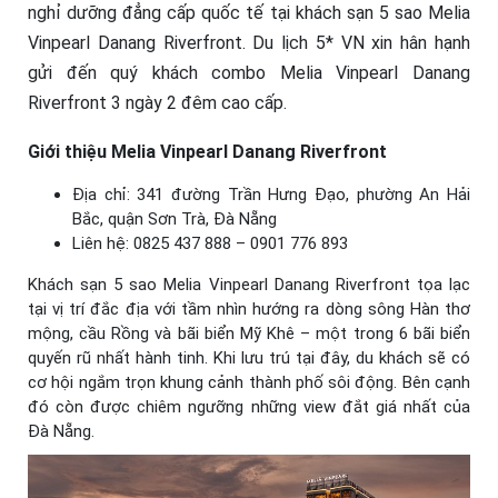
nghỉ dưỡng đẳng cấp quốc tế tại khách sạn 5 sao Melia
Vinpearl Danang Riverfront. Du lịch 5* VN xin hân hạnh
gửi đến quý khách combo Melia Vinpearl Danang
Riverfront 3 ngày 2 đêm cao cấp.
Giới thiệu Melia Vinpearl Danang Riverfront
Địa chỉ: 341 đường Trần Hưng Đạo, phường An Hải
Bắc, quận Sơn Trà, Đà Nẵng
Liên hệ: 0825 437 888 – 0901 776 893
Khách sạn 5 sao Melia Vinpearl Danang Riverfront tọa lạc
tại vị trí đắc địa với tầm nhìn hướng ra dòng sông Hàn thơ
mộng, cầu Rồng và bãi biển Mỹ Khê – một trong 6 bãi biển
quyến rũ nhất hành tinh. Khi lưu trú tại đây, du khách sẽ có
cơ hội ngắm trọn khung cảnh thành phố sôi động. Bên cạnh
đó còn được chiêm ngưỡng những view đắt giá nhất của
Đà Nẵng.