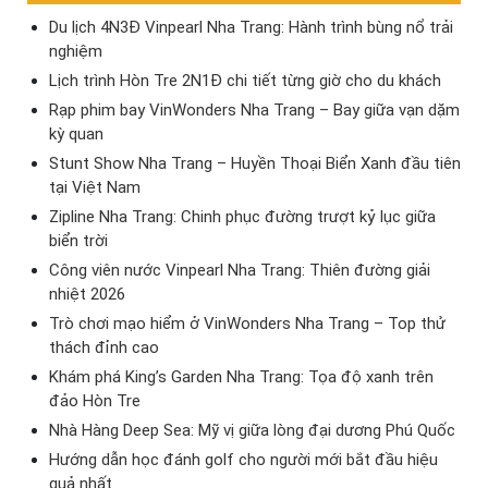
Du lịch 4N3Đ Vinpearl Nha Trang: Hành trình bùng nổ trải
nghiệm
Lịch trình Hòn Tre 2N1Đ chi tiết từng giờ cho du khách
Rạp phim bay VinWonders Nha Trang – Bay giữa vạn dặm
kỳ quan
Stunt Show Nha Trang – Huyền Thoại Biển Xanh đầu tiên
tại Việt Nam
Zipline Nha Trang: Chinh phục đường trượt kỷ lục giữa
biển trời
Công viên nước Vinpearl Nha Trang: Thiên đường giải
nhiệt 2026
Trò chơi mạo hiểm ở VinWonders Nha Trang – Top thử
thách đỉnh cao
Khám phá King’s Garden Nha Trang: Tọa độ xanh trên
đảo Hòn Tre
Nhà Hàng Deep Sea: Mỹ vị giữa lòng đại dương Phú Quốc
Hướng dẫn học đánh golf cho người mới bắt đầu hiệu
quả nhất