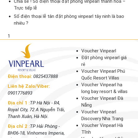
Chia sẻ ! Số điện thoại đặt phòng vinpearl thanh hoá –
Trực tiếp lễ
Số điện thoại lễ tân đặt phòng vinpearl tây ninh là bao
nhiêu ?
1
Voucher Vinpearl
Đặt phòng vinpearl giá
rẻ
Voucher Vinpearl Phú
Điện thoại:
0825437888
Quốc Resort Villas
Voucher Vinpearl hạ
Liên hệ Zalo/Viber:
long bay resort & villas
0901776893
Voucher Vinpearl Đà
Địa chỉ 1 :
TP Hà Nội - R4,
Nẵng
Royal City, 72 A Nguyễn Trãi,
Voucher Vinpearl
Thanh Xuân, Hà Nội.
Discovery Nha Trang
Voucher Vinpearl Hà
Địa chỉ 2 :
TP Hải Phòng -
Tĩnh
BH06-18, Vinhomes Imperia,