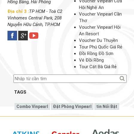
Voucher Vinpearl Cửa
Hồng Bàng, Hải Phòng
Hội Nghệ An
Địa chỉ 3 :
TP HCM - Toà C2
Voucher Vinpearl Cần
Vinhomes Central Park, 208
Thơ
Nguyễn Hữu Cảnh, TP.HCM
Voucher Vinpearl Hội
An Resort
Voucher Du Thuyền
Tour Phú Quốc Giá Rẻ
Đồi Rồng Đồ Sơn
Vé Đồi Rồng
Tour Cát Bà
Giá Rẻ
TAGS
Combo Vinpearl
Đặt Phòng Vinpearl
Tin Nổi Bật