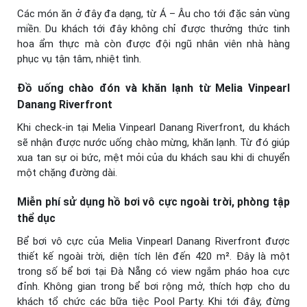
Các món ăn ở đây đa dạng, từ Á – Âu cho tới đặc sản vùng
miền. Du khách tới đây không chỉ được thưởng thức tinh
hoa ẩm thực mà còn được đội ngũ nhân viên nhà hàng
phục vụ tận tâm, nhiệt tình.
Đồ uống chào đón và khăn lạnh từ Melia Vinpearl
Danang Riverfront
Khi check-in tại Melia Vinpearl Danang Riverfront, du khách
sẽ nhận được nước uống chào mừng, khăn lạnh.
Từ đó giúp
xua tan sự oi bức, mệt mỏi của du khách sau khi di chuyển
một chặng đường dài.
Miễn phí sử dụng hồ bơi vô cực ngoài trời, phòng tập
thể dục
Bể bơi vô cực của Melia Vinpearl Danang Riverfront được
thiết kế ngoài trời, diện tích lên đến 420 m². Đây là một
trong số bể bơi tại Đà Nẵng có view ngắm pháo hoa cực
đỉnh. Không gian trong bể bơi rộng mở, thích hợp cho du
khách tổ chức các bữa tiệc Pool Party. Khi tới đây, đừng