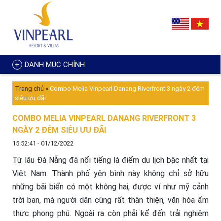
DANH MỤC CHÍNH
Trang chủ
»
Combo Melia Vinpearl Danang Riverfront 3 ngày 2 đêm
siêu ưu đãi
COMBO MELIA VINPEARL DANANG RIVERFRONT 3
NGÀY 2 ĐÊM SIÊU ƯU ĐÃI
15:52:41 - 01/12/2022
Từ lâu Đà Nẵng đã nổi tiếng là điểm du lịch bậc nhất tại
Việt Nam. Thành phố yên bình này không chỉ sở hữu
những bãi biển có một không hai, được ví như mỹ cảnh
trời ban, mà người dân cũng rất thân thiện, văn hóa ẩm
thực phong phú. Ngoài ra còn phải kể đến trải nghiệm