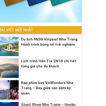
BÀI VIẾT MỚI NHẤT
Du lịch 4N3Đ Vinpearl Nha Trang:
Hành trình bùng nổ trải nghiệm
Lịch trình Hòn Tre 2N1Đ chi tiết
từng giờ cho du khách
Rạp phim bay VinWonders Nha
Trang – Bay giữa vạn dặm kỳ
quan
Stunt Show Nha Trang – Huyền