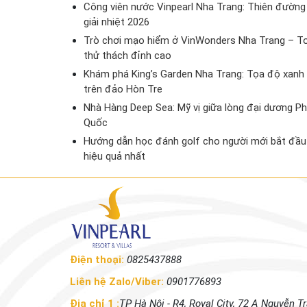
Công viên nước Vinpearl Nha Trang: Thiên đường
giải nhiệt 2026
Trò chơi mạo hiểm ở VinWonders Nha Trang – T
thử thách đỉnh cao
Khám phá King’s Garden Nha Trang: Tọa độ xanh
trên đảo Hòn Tre
Nhà Hàng Deep Sea: Mỹ vị giữa lòng đại dương P
Quốc
Hướng dẫn học đánh golf cho người mới bắt đầu
hiệu quả nhất
Điện thoại:
0825437888
Liên hệ Zalo/Viber:
0901776893
Địa chỉ 1 :
TP Hà Nội - R4, Royal City, 72 A Nguyễn Tr