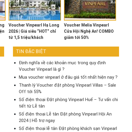
òng
Voucher Vinpearl Hạ Long
Voucher Melia Vinpearl
iện
2026 | Giá siêu “HOT” chỉ
Cửa Hội Nghệ An! COMBO
từ 1,5 triệu/khách
giảm tới 50%
TIN ĐẶC BIỆT
Định nghĩa về các khoản mục trong quy định
Voucher Vinpearl là gì ?
Mua voucher vinpearl ở đâu giá tốt nhất hiện nay ?
Thanh lý Voucher đặt phòng Vinpearl Villas – Sale
Off tới 55%
Số điện thoại Đặt phòng Vinpearl Huế – Tư vấn chi
tiết từ Lễ tân
Số điện thoại Lễ tân Đặt phòng Vinpearl Hội An
2024 | Hỗ trợ ngay
Số điện thoại lễ tân Đặt phòng khách sạn Vinpearl