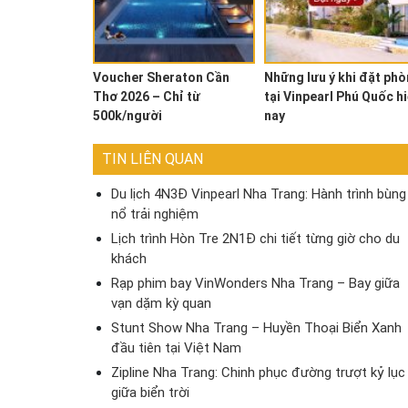
Voucher Sheraton Cần
Những lưu ý khi đặt ph
Thơ 2026 – Chỉ từ
tại Vinpearl Phú Quốc h
500k/người
nay
TIN LIÊN QUAN
Du lịch 4N3Đ Vinpearl Nha Trang: Hành trình bùng
nổ trải nghiệm
Lịch trình Hòn Tre 2N1Đ chi tiết từng giờ cho du
khách
Rạp phim bay VinWonders Nha Trang – Bay giữa
vạn dặm kỳ quan
Stunt Show Nha Trang – Huyền Thoại Biển Xanh
đầu tiên tại Việt Nam
Zipline Nha Trang: Chinh phục đường trượt kỷ lục
giữa biển trời