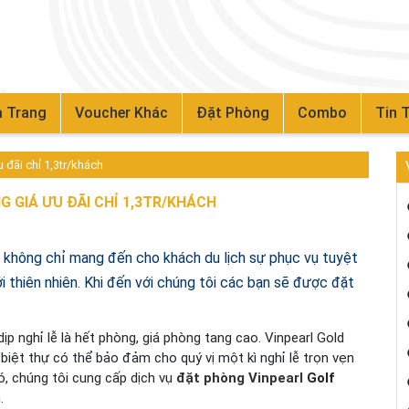
 Trang
Voucher Khác
Đặt Phòng
Combo
Tin 
 đãi chỉ 1,3tr/khách
 GIÁ ƯU ĐÃI CHỈ 1,3TR/KHÁCH
, không chỉ mang đến cho khách du lịch sự phục vụ tuyệt
 thiên nhiên. Khi đến với chúng tôi các bạn sẽ được đặt
dịp nghỉ lễ là hết phòng, giá phòng tang cao. Vinpearl Gold
biệt thự có thể bảo đảm cho quý vị một kì nghỉ lễ trọn vẹn
ó, chúng tôi cung cấp dịch
vụ
đặt phòng Vinpearl
Golf
.