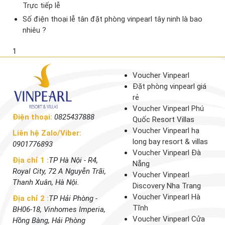
Trực tiếp lễ
Số điện thoại lễ tân đặt phòng vinpearl tây ninh là bao
nhiêu ?
1
Voucher Vinpearl
Đặt phòng vinpearl giá
rẻ
Voucher Vinpearl Phú
Điện thoại:
0825437888
Quốc Resort Villas
Voucher Vinpearl hạ
Liên hệ Zalo/Viber:
long bay resort & villas
0901776893
Voucher Vinpearl Đà
Địa chỉ 1 :
TP Hà Nội - R4,
Nẵng
Royal City, 72 A Nguyễn Trãi,
Voucher Vinpearl
Thanh Xuân, Hà Nội.
Discovery Nha Trang
Voucher Vinpearl Hà
Địa chỉ 2 :
TP Hải Phòng -
Tĩnh
BH06-18, Vinhomes Imperia,
Voucher Vinpearl Cửa
Hồng Bàng, Hải Phòng