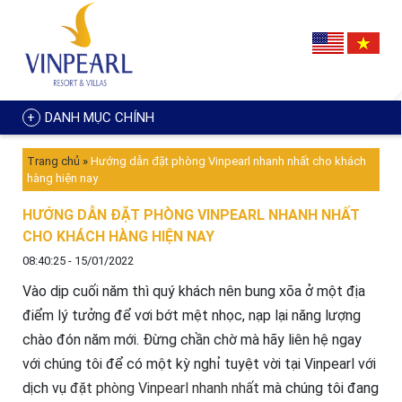
DANH MỤC CHÍNH
Trang chủ
»
Hướng dẫn đặt phòng Vinpearl nhanh nhất cho khách
hàng hiện nay
HƯỚNG DẪN ĐẶT PHÒNG VINPEARL NHANH NHẤT
CHO KHÁCH HÀNG HIỆN NAY
08:40:25 - 15/01/2022
Vào dịp cuối năm thì quý khách nên bung xõa ở một địa
điểm lý tưởng để vơi bớt mệt nhọc, nạp lại năng lượng
chào đón năm mới. Đừng chần chờ mà hãy liên hệ ngay
với chúng tôi để có một kỳ nghỉ tuyệt vời tại Vinpearl với
dịch vụ
đặt phòng Vinpearl nhanh nhất
mà chúng tôi đang