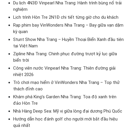
Du lịch 4N3Đ Vinpearl Nha Trang: Hành trình bùng nổ trải
nghiệm
Lịch trình Hòn Tre 2N1Đ chi tiết từng giờ cho du khách
Rạp phim bay VinWonders Nha Trang – Bay giữa vạn dặm
kỳ quan
Stunt Show Nha Trang – Huyền Thoại Biển Xanh đầu tiên
tại Việt Nam
Zipline Nha Trang: Chinh phục đường trượt kỷ lục giữa
biển trời
Công viên nước Vinpearl Nha Trang: Thiên đường giải
nhiệt 2026
Trò chơi mạo hiểm ở VinWonders Nha Trang – Top thử
thách đỉnh cao
Khám phá King’s Garden Nha Trang: Tọa độ xanh trên
đảo Hòn Tre
Nhà Hàng Deep Sea: Mỹ vị giữa lòng đại dương Phú Quốc
Hướng dẫn học đánh golf cho người mới bắt đầu hiệu
quả nhất