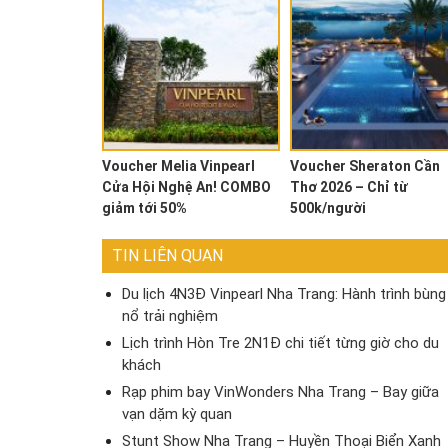
Voucher Melia Vinpearl
Voucher Sheraton Cần
Cửa Hội Nghệ An! COMBO
Thơ 2026 – Chỉ từ
giảm tới 50%
500k/người
TIN LIÊN QUAN
Du lịch 4N3Đ Vinpearl Nha Trang: Hành trình bùng
nổ trải nghiệm
Lịch trình Hòn Tre 2N1Đ chi tiết từng giờ cho du
khách
Rạp phim bay VinWonders Nha Trang – Bay giữa
vạn dặm kỳ quan
Stunt Show Nha Trang – Huyền Thoại Biển Xanh