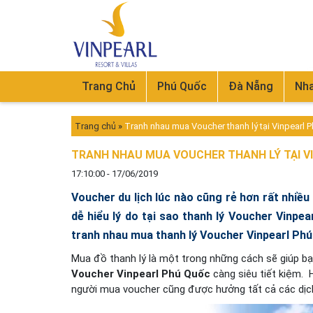
Trang Chủ
Phú Quốc
Đà Nẵng
Nha
Trang chủ
»
Tranh nhau mua Voucher thanh lý tại Vinpearl 
TRANH NHAU MUA VOUCHER THANH LÝ TẠI V
17:10:00 - 17/06/2019
Voucher du lịch lúc nào cũng rẻ hơn rất nhiều 
dễ hiểu lý do tại sao thanh lý Voucher Vinpe
tranh nhau mua thanh lý Voucher Vinpearl Phú
Mua đồ thanh lý là một trong những cách sẽ giúp bạn 
Voucher Vinpearl Phú Quốc
càng siêu tiết kiệm. 
người mua voucher cũng được hưởng tất cả các dịch