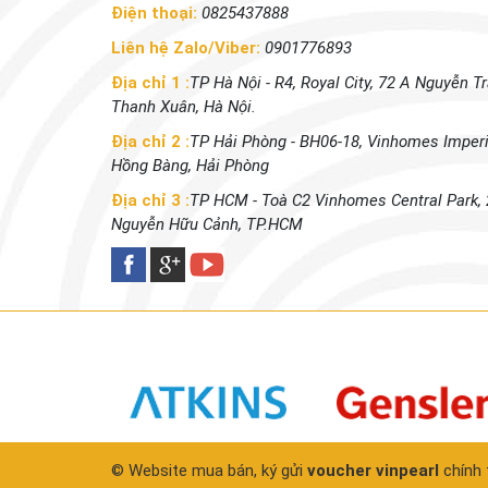
Điện thoại:
0825437888
Liên hệ Zalo/Viber:
0901776893
Địa chỉ 1 :
TP Hà Nội - R4, Royal City, 72 A Nguyễn Tr
Thanh Xuân, Hà Nội.
Địa chỉ 2 :
TP Hải Phòng - BH06-18, Vinhomes Imperi
Hồng Bàng, Hải Phòng
Địa chỉ 3 :
TP HCM - Toà C2 Vinhomes Central Park,
Nguyễn Hữu Cảnh, TP.HCM
© Website mua bán, ký gửi
voucher vinpearl
chính 