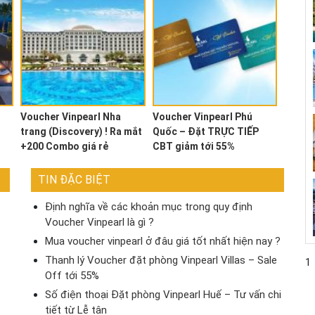
Voucher Vinpearl Nha
Voucher Vinpearl Phú
trang (Discovery) ! Ra mắt
Quốc – Đặt TRỰC TIẾP
+200 Combo giá rẻ
CBT giảm tới 55%
TIN ĐẶC BIỆT
Định nghĩa về các khoản mục trong quy định
Voucher Vinpearl là gì ?
Mua voucher vinpearl ở đâu giá tốt nhất hiện nay ?
Thanh lý Voucher đặt phòng Vinpearl Villas – Sale
1
Off tới 55%
Số điện thoại Đặt phòng Vinpearl Huế – Tư vấn chi
tiết từ Lễ tân