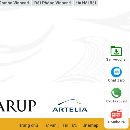
Combo Vinpearl
Đặt Phòng Vinpearl
Tin Nổi Bật
Săn voucher
Chat Zalo
0901776893
Combo rẻ
Trang chủ
Tư vấn
Tin Tức
Sitemap