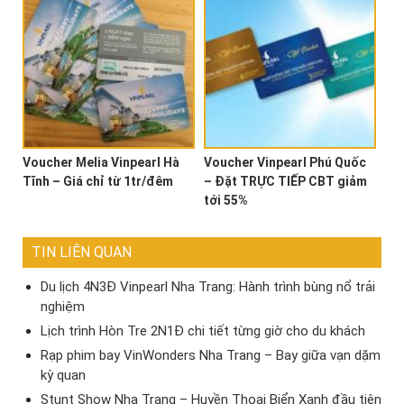
Voucher Melia Vinpearl Hà
Voucher Vinpearl Phú Quốc
Tĩnh – Giá chỉ từ 1tr/đêm
– Đặt TRỰC TIẾP CBT giảm
tới 55%
TIN LIÊN QUAN
Du lịch 4N3Đ Vinpearl Nha Trang: Hành trình bùng nổ trải
nghiệm
Lịch trình Hòn Tre 2N1Đ chi tiết từng giờ cho du khách
Rạp phim bay VinWonders Nha Trang – Bay giữa vạn dặm
kỳ quan
Stunt Show Nha Trang – Huyền Thoại Biển Xanh đầu tiên