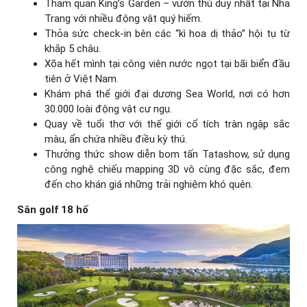
Tham quan King’s Garden – vườn thú duy nhất tại Nha
Trang với nhiều động vật quý hiếm.
Thỏa sức check-in bên các “kì hoa dị thảo” hội tụ từ
khắp 5 châu.
Xõa hết mình tại công viên nước ngọt tại bãi biển đầu
tiên ở Việt Nam.
Khám phá thế giới đại dương Sea World, nơi có hơn
30.000 loài động vật cư ngụ.
Quay về tuổi thơ với thế giới cổ tích tràn ngập sắc
màu, ẩn chứa nhiều điều kỳ thú.
Thưởng thức show diễn bom tấn Tatashow, sử dụng
công nghệ chiếu mapping 3D vô cùng đặc sắc, đem
đến cho khán giá những trải nghiệm khó quên.
Sân golf 18 hố