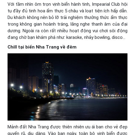
Với tầm nhìn ôm trọn vịnh biển hành tinh, Impearial Club hội
tụ đầy đủ tinh hoa ẩm thực 5 châu và loạt tiện ích hấp dẫn.
Du khách không nên bỏ lỡ trải nghiệm thưởng thức ẩm thực
trong không gian hoành tráng, lắng nghe thanh âm của đại
dương. Ngoài ra còn rất nhiều hoạt động vui chơi sôi động
đang chờ bạn khám phá như: karaoke, nhảy bowling, disco…
Chill tại biển Nha Trang về đêm
Mảnh đất Nha Trang được thiên nhiên ưu ái ban cho vẻ đẹp
quyến rũ, dịu dàng. Vào ban ngày, toàn bộ vịnh biển được