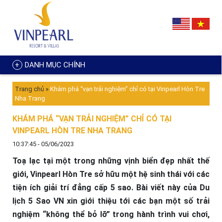
DANH MỤC CHÍNH
Trang chủ
»
Khám phá “vạn trải nghiệm” chỉ có tại Vinpearl Hòn Tre
Nha Trang
KHÁM PHÁ “VẠN TRẢI NGHIỆM” CHỈ CÓ TẠI
VINPEARL HÒN TRE NHA TRANG
10:37:45 - 05/06/2023
Toạ lạc tại một trong những vịnh biển đẹp nhất thế
giới, Vinpearl Hòn Tre sở hữu một hệ sinh thái với các
tiện ích giải trí đẳng cấp 5 sao. Bài viết này của Du
lịch 5 Sao VN xin giới thiệu tới các bạn một số trải
nghiệm “không thể bỏ lỡ” trong hành trình vui chơi,