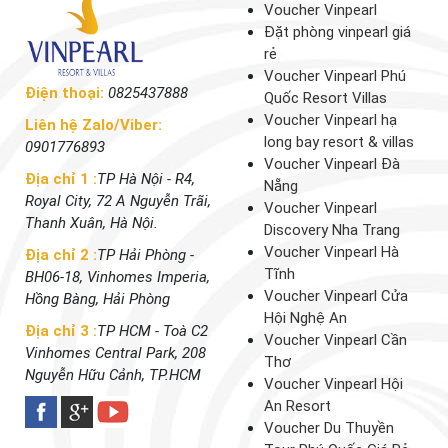
Voucher Vinpearl
Đặt phòng vinpearl giá
rẻ
Voucher Vinpearl Phú
Điện thoại:
0825437888
Quốc Resort Villas
Voucher Vinpearl hạ
Liên hệ Zalo/Viber:
long bay resort & villas
0901776893
Voucher Vinpearl Đà
Địa chỉ 1 :
TP Hà Nội - R4,
Nẵng
Royal City, 72 A Nguyễn Trãi,
Voucher Vinpearl
Thanh Xuân, Hà Nội.
Discovery Nha Trang
Voucher Vinpearl Hà
Địa chỉ 2 :
TP Hải Phòng -
Tĩnh
BH06-18, Vinhomes Imperia,
Voucher Vinpearl Cửa
Hồng Bàng, Hải Phòng
Hội Nghệ An
Địa chỉ 3 :
TP HCM - Toà C2
Voucher Vinpearl Cần
Vinhomes Central Park, 208
Thơ
Nguyễn Hữu Cảnh, TP.HCM
Voucher Vinpearl Hội
An Resort
Voucher Du Thuyền