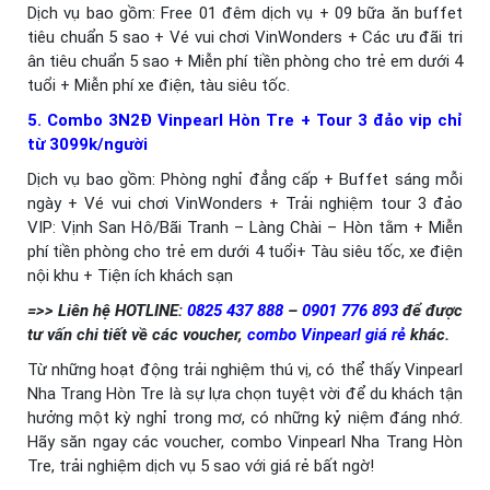
Dịch vụ bao gồm: Free 01 đêm dịch vụ + 09 bữa ăn buffet
tiêu chuẩn 5 sao + Vé vui chơi VinWonders + Các ưu đãi tri
ân tiêu chuẩn 5 sao + Miễn phí tiền phòng cho trẻ em dưới 4
tuổi + Miễn phí xe điện, tàu siêu tốc.
5. Combo 3N2Đ Vinpearl Hòn Tre + Tour 3 đảo vip chỉ
từ 3099k/người
Dịch vụ bao gồm: Phòng nghỉ đẳng cấp + Buffet sáng mỗi
ngày + Vé vui chơi VinWonders + Trải nghiệm tour 3 đảo
VIP: Vịnh San Hô/Bãi Tranh – Làng Chài – Hòn tằm + Miễn
phí tiền phòng cho trẻ em dưới 4 tuổi+ Tàu siêu tốc, xe điện
nội khu + Tiện ích khách sạn
=>> Liên hệ HOTLINE:
0825 437 888
–
0901 776 893
để được
tư vấn chi tiết về các voucher,
combo Vinpearl giá rẻ
khác.
Từ những hoạt động trải nghiệm thú vị, có thể thấy Vinpearl
Nha Trang Hòn Tre là sự lựa chọn tuyệt vời để du khách tận
hưởng một kỳ nghỉ trong mơ, có những kỷ niệm đáng nhớ.
Hãy săn ngay các voucher, combo Vinpearl Nha Trang Hòn
Tre, trải nghiệm dịch vụ 5 sao với giá rẻ bất ngờ!