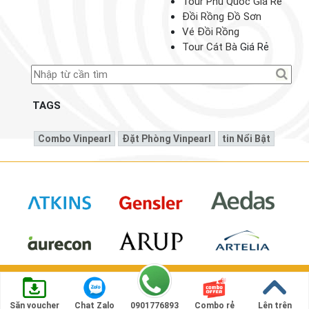
Tour Phú Quốc Giá Rẻ
Đồi Rồng Đồ Sơn
Vé Đồi Rồng
Tour Cát Bà
Giá Rẻ
TAGS
Combo Vinpearl
Đặt Phòng Vinpearl
Tin Nổi Bật
© Website mua bán, ký gửi
voucher vinpearl
chính thức
Trang chủ
Tư vấn
Tin Tức
Sitemap
Săn voucher
Chat Zalo
0901776893
Combo rẻ
Lên trên