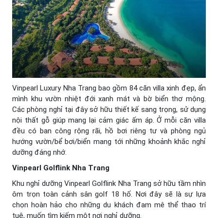
Vinpearl Luxury Nha Trang bao gồm 84 căn villa xinh đẹp, ẩn
mình khu vườn nhiệt đới xanh mát và bờ biển thơ mộng.
Các phòng nghỉ tại đây sở hữu thiết kế sang trọng, sử dụng
nội thất gỗ giúp mang lại cảm giác ấm áp. Ở mỗi căn villa
đều có ban công rộng rãi, hồ bơi riêng tư và phòng ngủ
hướng vườn/bể bơi/biển mang tới những khoảnh khắc nghỉ
dưỡng đáng nhớ.
Vinpearl Golflink Nha Trang
Khu nghỉ dưỡng Vinpearl Golflink Nha Trang sở hữu tầm nhìn
ôm trọn toàn cảnh sân golf 18 hố. Nơi đây sẽ là sự lựa
chọn hoàn hảo cho những du khách đam mê thể thao trí
tuệ, muốn tìm kiếm một nơi nghỉ dưỡng.