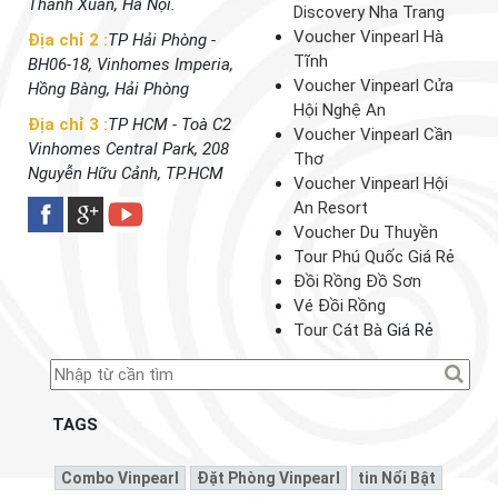
Thanh Xuân, Hà Nội.
Discovery Nha Trang
Voucher Vinpearl Hà
Địa chỉ 2 :
TP Hải Phòng -
Tĩnh
BH06-18, Vinhomes Imperia,
Voucher Vinpearl Cửa
Hồng Bàng, Hải Phòng
Hội Nghệ An
Địa chỉ 3 :
TP HCM - Toà C2
Voucher Vinpearl Cần
Vinhomes Central Park, 208
Thơ
Nguyễn Hữu Cảnh, TP.HCM
Voucher Vinpearl Hội
An Resort
Voucher Du Thuyền
Tour Phú Quốc Giá Rẻ
Đồi Rồng Đồ Sơn
Vé Đồi Rồng
Tour Cát Bà
Giá Rẻ
TAGS
Combo Vinpearl
Đặt Phòng Vinpearl
Tin Nổi Bật