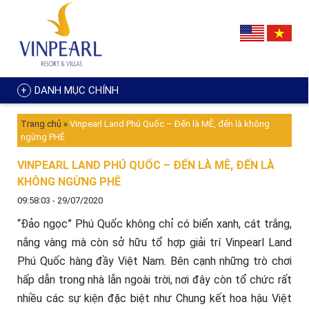
DANH MỤC CHÍNH
Trang chủ
»
Vinpearl Land Phú Quốc – Đến là MÊ, đến là không
ngừng PHÊ
VINPEARL LAND PHÚ QUỐC – ĐẾN LÀ MÊ, ĐẾN LÀ
KHÔNG NGỪNG PHÊ
09:58:03 - 29/07/2020
“Đảo ngọc” Phú Quốc không chỉ có biển xanh, cát trắng,
nắng vàng mà còn sở hữu tổ hợp giải trí Vinpearl Land
Phú Quốc hàng đầy Việt Nam. Bên cạnh những trò chơi
hấp dẫn trong nhà lẫn ngoài trời, nơi đây còn tổ chức rất
nhiều các sự kiện đặc biệt như Chung kết hoa hậu Việt