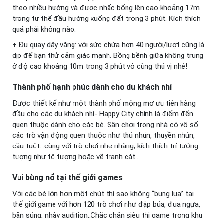
theo nhiều hướng và được nhấc bổng lên cao khoảng 17m
trong tư thế đầu hướng xuống đất trong 3 phút. Kích thích
quá phải không nào.
+ Đu quay dây văng: với sức chứa hơn 40 người/lượt cũng là
dịp để bạn thử cảm giác mạnh. Bồng bềnh giữa không trung
ở độ cao khoảng 10m trong 3 phút vô cùng thú vị nhé!
Thành phố hạnh phúc dành cho du khách nhí
Được thiết kế như một thành phố mộng mơ ưu tiên hàng
đầu cho các du khách nhí- Happy City chính là điểm đến
quen thuộc dành cho các bé. Sân chơi trong nhà có vô số
các trò vận động quen thuộc như thú nhún, thuyền nhún,
cầu tuột…cùng với trò chơi nhẹ nhàng, kích thích trí tưởng
tượng như tô tượng hoặc vẽ tranh cát…
Vui bùng nổ tại thế giới games
Với các bé lớn hơn một chút thì sao không “bung lụa” tại
thế giới game với hơn 120 trò chơi như đập búa, đua ngựa,
bắn súng, nhảy audition..Chắc chắn siêu thị game trong khu