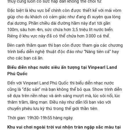
thủy cung luôn có sức hấp dẫn không thể chối từ.
Đặc biệt là khu vực bể chính còn được thiết kế với mái vòm
giúp cho du khách có cảm giác như đang đi xuyên qua lòng
đại dương. Phần chiều dài đường hầm này đạt tới gần
100m, sâu hơn 4m, sức chứa hơn 3,5 triệu lít nước biển.
Riêng ở khu vực này đã có thể chứa hơn 3.000 cá thể.
Bên cạnh thăm quan thì bạn còn được tham gia các chương
trình biểu diễn nghệ thuật độc đáo như “Nàng tiên cá” hay
cho các bạn cá ăn.
Biểu diễn nhạc nước siêu ấn tượng tại Vinpearl Land
Phú Quốc
Đến với Vinpearl Land Phú Quốc thì biểu diễn nhạc nước
cũng là “đặc sản” mà bạn không thể bỏ qua. Show trình diễn
sẽ dựa trên nền nhạc và ánh sáng mượt mà, lúc sôi nổi, lúc
thâm trầm, lãng mạn. Điều này như dẫn lối bạn vào với
chuyến phiêu lưu kỳ thú trong thế giới thần tiên.
Thời gian: 19h30-19h55 hàng ngày.
Khu vui chơi ngoài trời vui nhộn tràn ngập sắc màu tại