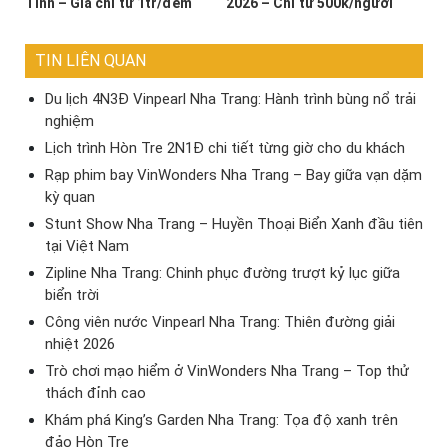
Tĩnh – Giá chỉ từ 1tr/đêm
2026 – Chỉ từ 500k/người
TIN LIÊN QUAN
Du lịch 4N3Đ Vinpearl Nha Trang: Hành trình bùng nổ trải
nghiệm
Lịch trình Hòn Tre 2N1Đ chi tiết từng giờ cho du khách
Rạp phim bay VinWonders Nha Trang – Bay giữa vạn dặm
kỳ quan
Stunt Show Nha Trang – Huyền Thoại Biển Xanh đầu tiên
tại Việt Nam
Zipline Nha Trang: Chinh phục đường trượt kỷ lục giữa
biển trời
Công viên nước Vinpearl Nha Trang: Thiên đường giải
nhiệt 2026
Trò chơi mạo hiểm ở VinWonders Nha Trang – Top thử
thách đỉnh cao
Khám phá King’s Garden Nha Trang: Tọa độ xanh trên
đảo Hòn Tre