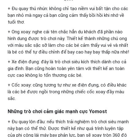
+ Đu quay thú nhún: không chỉ tạo niềm vui bất tận cho các
bạn nhỏ mà ngay cả bạn cũng cảm thấy bồi hồi khi nhớ về
tuổi thơ.
+ Ong xoay: nghe cái tên chắc hẳn du khách đã phần nào
hình dung được trò chơi này. Thiết kế thành những chú ong
với màu sắc sặc sỡ làm cho các bé cảm thấy vui vẻ và nhất
là bé có thể tự điều chỉnh để bay cao hay bay thấp nữa nhé!
+ Xe điện đụng: đây là trò chơi siêu kích thích dành cho cả
gia đình. Bạn cũng hoàn toàn yên tâm với thiết kế an toàn
cực cao không lo tổn thương các bé.
+ Cốc xoay: cũng tương tự như xe điện đụng, có điều khác
là các bé được ngồi trong những chiếc cốc xoay đầy màu
sắc.
Những trò chơi cảm giác mạnh cực Yomost
+ Đu quay lộn đầu: nếu thích trải nghiệm trò chơi siêu mạnh
này bạn có thể thử. Được thiết kế như quá trình luyện tập
của phi công lái máy bay phản lực, bạn sẽ xoay tròn 360 độ