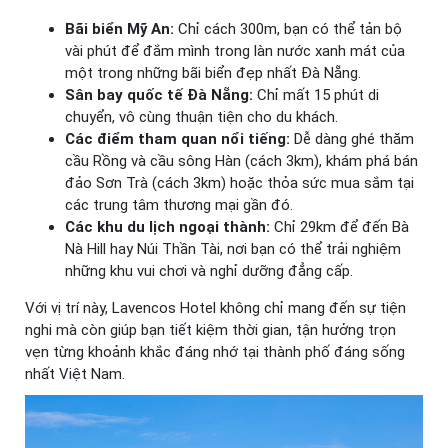
Bãi biển Mỹ An:
Chỉ cách 300m, bạn có thể tản bộ
vài phút để đắm mình trong làn nước xanh mát của
một trong những bãi biển đẹp nhất Đà Nẵng.
Sân bay quốc tế Đà Nẵng:
Chỉ mất 15 phút di
chuyển, vô cùng thuận tiện cho du khách.
Các điểm tham quan nổi tiếng:
Dễ dàng ghé thăm
cầu Rồng và cầu sông Hàn (cách 3km), khám phá bán
đảo Sơn Trà (cách 3km) hoặc thỏa sức mua sắm tại
các trung tâm thương mại gần đó.
Các khu du lịch ngoại thành:
Chỉ 29km để đến Bà
Nà Hill hay Núi Thần Tài, nơi bạn có thể trải nghiệm
những khu vui chơi và nghỉ dưỡng đẳng cấp.
Với vị trí này, Lavencos Hotel không chỉ mang đến sự tiện
nghi mà còn giúp bạn tiết kiệm thời gian, tận hưởng trọn
vẹn từng khoảnh khắc đáng nhớ tại thành phố đáng sống
nhất Việt Nam.