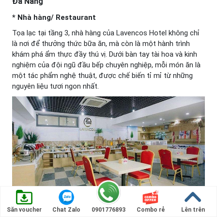
Đà Nẵng
* Nhà hàng/ Restaurant
Tọa lạc tại tầng 3, nhà hàng của Lavencos Hotel không chỉ
là nơi để thưởng thức bữa ăn, mà còn là một hành trình
khám phá ẩm thực đầy thú vị. Dưới bàn tay tài hoa và kinh
nghiệm của đội ngũ đầu bếp chuyên nghiệp, mỗi món ăn là
một tác phẩm nghệ thuật, được chế biến tỉ mỉ từ những
nguyên liệu tươi ngon nhất.
Săn voucher
Chat Zalo
0901776893
Combo rẻ
Lên trên