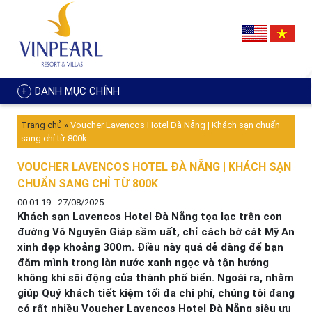
DANH MỤC CHÍNH
Trang chủ
»
Voucher Lavencos Hotel Đà Nẵng | Khách sạn chuẩn
sang chỉ từ 800k
VOUCHER LAVENCOS HOTEL ĐÀ NẴNG | KHÁCH SẠN
CHUẨN SANG CHỈ TỪ 800K
00:01:19 - 27/08/2025
Khách sạn Lavencos Hotel Đà Nẵng tọa lạc trên con
đường Võ Nguyên Giáp sầm uất, chỉ cách bờ cát Mỹ An
xinh đẹp khoảng 300m. Điều này quá dễ dàng để bạn
đắm mình trong làn nước xanh ngọc và tận hưởng
không khí sôi động của thành phố biển. Ngoài ra, nhằm
giúp Quý khách tiết kiệm tối đa chi phí, chúng tôi đang
có rất nhiều Voucher Lavencos Hotel Đà Nẵng siêu ưu