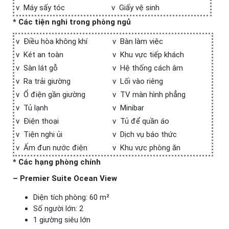
v Máy sấy tóc
v Giấy vệ sinh
* Các tiện nghi trong phòng ngủ
v Điều hòa không khí
v Bàn làm việc
v Két an toàn
v Khu vực tiếp khách
v Sàn lát gỗ
v Hệ thống cách âm
v Ra trải giường
v Lối vào riêng
v Ổ điện gần giường
v TV màn hình phẳng
v Tủ lạnh
v Minibar
v Điện thoại
v Tủ để quần áo
v Tiện nghi ủi
v Dịch vụ báo thức
v Ấm đun nước điện
v Khu vực phòng ăn
* Các hạng phòng chính
– Premier Suite Ocean View
Diện tích phòng: 60 m²
Số người lớn: 2
1 giường siêu lớn