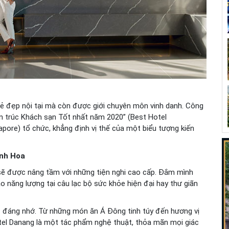
vẻ đẹp nội tại mà còn được giới chuyên môn vinh danh. Công
iến trúc Khách sạn Tốt nhất năm 2020” (Best Hotel
apore) tổ chức, khẳng định vị thế của một biểu tượng kiến
inh Hoa
 sẽ được nâng tầm với những tiện nghi cao cấp. Đắm mình
ạo năng lượng tại câu lạc bộ sức khỏe hiện đại hay thư giãn
c đáng nhớ. Từ những món ăn Á Đông tinh túy đến hương vị
tel Danang là một tác phẩm nghệ thuật, thỏa mãn mọi giác