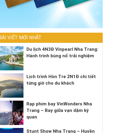
BÀI VIẾT MỚI NHẤT
Du lịch 4N3Đ Vinpearl Nha Trang:
Hành trình bùng nổ trải nghiệm
Lịch trình Hòn Tre 2N1Đ chi tiết
từng giờ cho du khách
Rạp phim bay VinWonders Nha
Trang – Bay giữa vạn dặm kỳ
quan
Stunt Show Nha Trang – Huyền