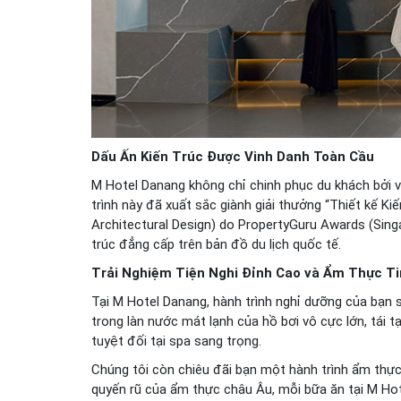
Dấu Ấn Kiến Trúc Được Vinh Danh Toàn Cầu
M Hotel Danang không chỉ chinh phục du khách bởi 
trình này đã xuất sắc giành giải thưởng “Thiết kế K
Architectural Design) do PropertyGuru Awards (Sing
trúc đẳng cấp trên bản đồ du lịch quốc tế.
Trải Nghiệm Tiện Nghi Đỉnh Cao và Ẩm Thực T
Tại M Hotel Danang, hành trình nghỉ dưỡng của bạn
trong làn nước mát lạnh của hồ bơi vô cực lớn, tái t
tuyệt đối tại spa sang trọng.
Chúng tôi còn chiêu đãi bạn một hành trình ẩm thự
quyến rũ của ẩm thực châu Âu, mỗi bữa ăn tại M Ho