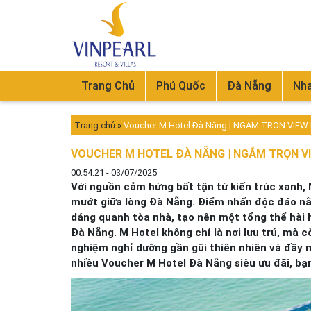
Trang Chủ
Phú Quốc
Đà Nẵng
Nha
Trang chủ
»
Voucher M Hotel Đà Nẵng | NGẮM TRỌN VIE
VOUCHER M HOTEL ĐÀ NẴNG | NGẮM TRỌN V
00:54:21 - 03/07/2025
Với nguồn cảm hứng bất tận từ kiến trúc xanh,
mướt giữa lòng Đà Nẵng. Điểm nhấn độc đáo nằ
dáng quanh tòa nhà, tạo nên một tổng thể hài h
Đà Nẵng. M Hotel không chỉ là nơi lưu trú, mà 
nghiệm nghỉ dưỡng gần gũi thiên nhiên và đầy 
nhiều Voucher M Hotel Đà Nẵng siêu ưu đãi, bạn