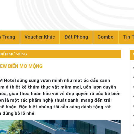
 Trang
Voucher Khác
Đặt Phòng
Combo
Tin 
W BIỂN MƠ MỘNG
IEW BIỂN MƠ MỘNG
 M Hotel sừng sững vươn mình như một ốc đảo xanh
m ở thiết kế thảm thực vật mềm mại, uốn lượn duyên
òa, giao thoa hoàn hảo với vẻ đẹp quyến rũ của bờ biển
còn là một tác phẩm nghệ thuật xanh, mang đến trải
mê hoặc. Đặc biệt chúng tôi sẵn sàng dành tặng rất
 đừng bỏ lỡ nhé.