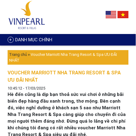
DANH MỤC CHÍNH
Trang chủ
»
Voucher Marriott Nha Trang Resort & Spa ƯU ĐÃI
NHẤT
VOUCHER MARRIOTT NHA TRANG RESORT & SPA
ƯU ĐÃI NHẤT
10:45:12 - 17/03/2025
Hè đến cũng là dịp bạn thoả sức vui chơi ở những bãi
biển đẹp hàng đầu xanh trong, thơ mộng. Bên cạnh
đó, việc nghỉ dưỡng ở khách sạn 5 sao như Marriott
Nha Trang Resort & Spa càng giúp cho chuyến đi của
mọi người thêm đáng nhớ. Đừng quá lo lắng về chi phí
khi chúng tôi đang có rất nhiều voucher Marriott Nha
Trang Resort & Spa siêu ưu đãi nhé.