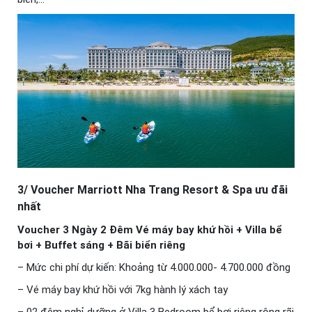
3/ Voucher Marriott Nha Trang Resort & Spa ưu đãi
nhất
Voucher 3 Ngày 2 Đêm Vé máy bay khứ hồi + Villa bể
bơi + Buffet sáng + Bãi biển riêng
– Mức chi phí dự kiến: Khoảng từ 4.000.000- 4.700.000 đồng
– Vé máy bay khứ hồi với 7kg hành lý xách tay
– 02 đêm nghỉ dưỡng ở Villa 3 Bedroom bể bơi riêng rộng rãi