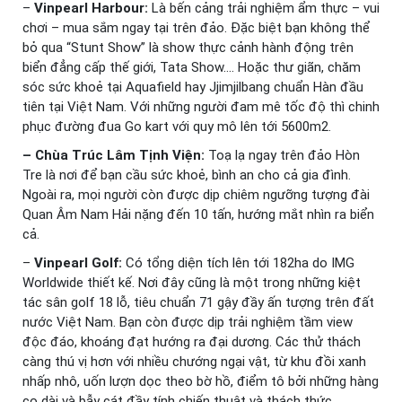
–
Vinpearl Harbour:
Là bến cảng trải nghiệm ẩm thực – vui
chơi – mua sắm ngay tại trên đảo. Đặc biệt bạn không thể
bỏ qua “Stunt Show” là show thực cảnh hành động trên
biển đẳng cấp thế giới, Tata Show…. Hoặc thư giãn, chăm
sóc sức khoẻ tại Aquafield hay Jjimjilbang chuẩn Hàn đầu
tiên tại Việt Nam. Với những người đam mê tốc độ thì chinh
phục đường đua Go kart với quy mô lên tới 5600m2.
– Chùa
Trúc Lâm Tịnh Viện:
Toạ lạ ngay trên đảo Hòn
Tre là nơi để bạn cầu sức khoẻ, bình an cho cả gia đình.
Ngoài ra, mọi người còn được dịp chiêm ngưỡng tượng đài
Quan Âm Nam Hải nặng đến 10 tấn, hướng mắt nhìn ra biển
cả.
–
Vinpearl Golf:
Có tổng diện tích lên tới 182ha do IMG
Worldwide thiết kế. Nơi đây cũng là một trong những kiệt
tác sân golf 18 lỗ, tiêu chuẩn 71 gậy đầy ấn tượng trên đất
nước Việt Nam. Bạn còn được dịp trải nghiệm tầm view
độc đáo, khoáng đạt hướng ra đại dương. Các thử thách
càng thú vị hơn với nhiều chướng ngại vật, từ khu đồi xanh
nhấp nhô, uốn lượn dọc theo bờ hồ, điểm tô bởi những hàng
cọ dài và bẫy cát đầy tính chiến thuật và thách thức.