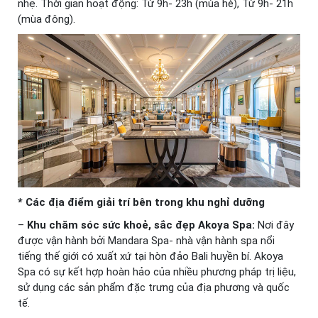
nhẹ. Thời gian hoạt động: Từ 9h- 23h (mùa hè), Từ 9h- 21h
(mùa đông).
* Các địa điểm giải trí bên trong khu nghỉ dưỡng
–
Khu chăm sóc sức khoẻ, sắc đẹp Akoya Spa:
Nơi đây
được vận hành bởi Mandara Spa- nhà vận hành spa nổi
tiếng thế giới có xuất xứ tại hòn đảo Bali huyền bí. Akoya
Spa có sự kết hợp hoàn hảo của nhiều phương pháp trị liệu,
sử dụng các sản phẩm đặc trưng của địa phương và quốc
tế.