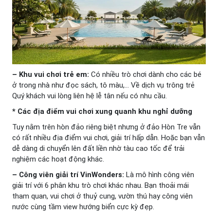
– Khu
vui chơi trẻ em:
Có nhiều trò chơi dành cho các bé
ở trong nhà như đọc sách, tô màu,… Về dịch vụ trông trẻ
Quý khách vui lòng liên hệ lễ tân nếu có nhu cầu.
* Các địa điểm vui chơi xung quanh khu nghỉ dưỡng
Tuy nằm trên hòn đảo riêng biệt nhưng ở đảo Hòn Tre vẫn
có rất nhiều địa điểm vui chơi, giải trí hấp dẫn. Hoặc bạn vẫn
dễ dàng di chuyển lên đất liền nhờ tàu cao tốc để trải
nghiệm các hoạt động khác.
– Công viên giải trí VinWonders:
Là mô hình công viên
giải trí với 6 phân khu trò chơi khác nhau. Bạn thoải mái
tham quan, vui chơi ở thuỷ cung, vườn thú hay công viên
nước cùng tầm view hướng biển cực kỳ đẹp.