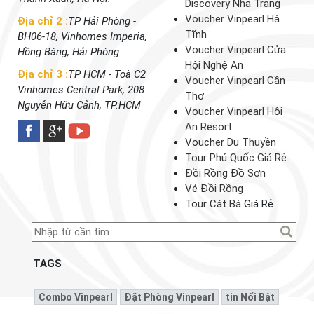
Discovery Nha Trang
Voucher Vinpearl Hà
Địa chỉ 2 :
TP Hải Phòng -
Tĩnh
BH06-18, Vinhomes Imperia,
Voucher Vinpearl Cửa
Hồng Bàng, Hải Phòng
Hội Nghệ An
Địa chỉ 3 :
TP HCM - Toà C2
Voucher Vinpearl Cần
Vinhomes Central Park, 208
Thơ
Nguyễn Hữu Cảnh, TP.HCM
Voucher Vinpearl Hội
An Resort
Voucher Du Thuyền
Tour Phú Quốc Giá Rẻ
Đồi Rồng Đồ Sơn
Vé Đồi Rồng
Tour Cát Bà
Giá Rẻ
TAGS
Combo Vinpearl
Đặt Phòng Vinpearl
Tin Nổi Bật