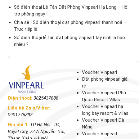
Số điện thoại Lễ Tân Đặt Phòng Vinpearl Hạ Long – Hỗ
trợ phòng ngay !
Chia sẻ ! Số điện thoại đặt phòng vinpearl thanh hoá –
Trực tiếp lễ
Số điện thoại lễ tân đặt phòng vinpearl tây ninh là bao
nhiêu ?
1
Voucher Vinpearl
Đặt phòng vinpearl giá
rẻ
Voucher Vinpearl Phú
Điện thoại:
0825437888
Quốc Resort Villas
Voucher Vinpearl hạ
Liên hệ Zalo/Viber:
long bay resort & villas
0901776893
Voucher Vinpearl Đà
Địa chỉ 1 :
TP Hà Nội - R4,
Nẵng
Royal City, 72 A Nguyễn Trãi,
Voucher Vinpearl
Thanh Xuân, Hà Nội.