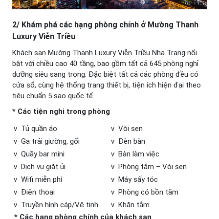
2/ Khám phá các hạng phòng chính ở Mường Thanh
Luxury Viễn Triều
Khách sạn Mường Thanh Luxury Viễn Triều Nha Trang nổi
bật với chiều cao 40 tầng, bao gồm tất cả 645 phòng nghỉ
dưỡng siêu sang trọng. Đặc biệt tất cả các phòng đều có
cửa sổ, cùng hệ thống trang thiết bị, tiện ích hiện đại theo
tiêu chuẩn 5 sao quốc tế.
* Các tiện nghi trong phòng
v Tủ quần áo
v Vòi sen
v Ga trải giường, gối
v Đèn bàn
v Quầy bar mini
v Bàn làm việc
v Dịch vụ giặt ủi
v Phòng tắm – Vòi sen
v Wifi miễn phí
v Máy sấy tóc
v Điện thoại
v Phòng có bồn tắm
v Truyền hình cáp/Vệ tinh
v Khăn tắm
* Các hạng phòng chính của khách sạn