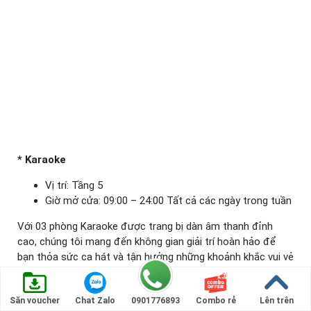
* Karaoke
Vị trí: Tầng 5
Giờ mở cửa: 09:00 – 24:00 Tất cả các ngày trong tuần
Với 03 phòng Karaoke được trang bị dàn âm thanh đỉnh
cao, chúng tôi mang đến không gian giải trí hoàn hảo để
bạn thỏa sức ca hát và tận hưởng những khoảnh khắc vui vẻ
bên bạn bè và gia đình. Nơi đây luôn sẵn sàng phục vụ,
mang đến trải nghiệm âm nhạc tuyệt vời cho mọi du khách.
Săn voucher
Chat Zalo
0901776893
Combo rẻ
Lên trên