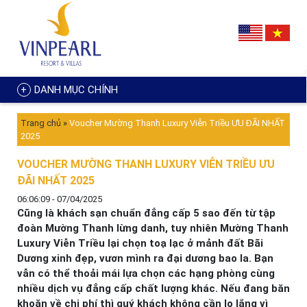
DANH MỤC CHÍNH
Trang chủ
»
Voucher Mường Thanh Luxury Viễn Triều ƯU ĐÃI NHẤT
2025
VOUCHER MƯỜNG THANH LUXURY VIỄN TRIỀU ƯU
ĐÃI NHẤT 2025
06:06:09 - 07/04/2025
Cũng là khách sạn chuẩn đẳng cấp 5 sao đến từ tập
đoàn Mường Thanh lừng danh, tuy nhiên Mường Thanh
Luxury Viễn Triều lại chọn toạ lạc ở mảnh đất Bãi
Dương xinh đẹp, vươn mình ra đại dương bao la. Bạn
vẫn có thể thoải mái lựa chọn các hạng phòng cùng
nhiều dịch vụ đẳng cấp chất lượng khác. Nếu đang băn
khoăn về chi phí thì quý khách không cần lo lắng vì