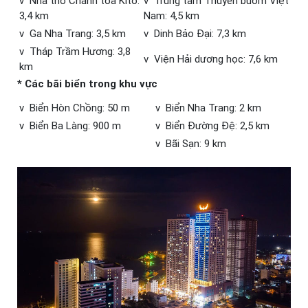
v Nhà thờ Chánh tòa Kitô:
v Trung tâm Thuyền buồm Việt
3,4 km
Nam: 4,5 km
v Ga Nha Trang: 3,5 km
v Dinh Bảo Đại: 7,3 km
v Tháp Trầm Hương: 3,8
v Viện Hải dương học: 7,6 km
km
* Các bãi biển trong khu vực
v Biển Hòn Chồng: 50 m
v Biển Nha Trang: 2 km
v Biển Ba Làng: 900 m
v Biển Đường Đệ: 2,5 km
v Bãi Sạn: 9 km