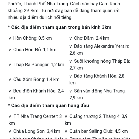
Phước, Thành Phố Nha Trang. Cách sân bay Cam Ranh
khoảng 29.7km. Từ nơi đây, bạn dễ dàng tham quan rất
nhiều địa điểm du lịch nổi tiếng.
* Các địa điểm tham quan trong bán kính 3km
v Hòn Chồng: 0,5 km
v Chợ Đầm: 2,4 km
v Bảo tàng Alexandre Yersin:
v Chùa Hòn Đỏ: 1,1 km
2,6 km
v Suối khoáng nóng Tháp Bà:
v Tháp Bà Ponagar: 1,2 km
2,7 km
v Bảo tàng Khánh Hòa: 2,8
v Cầu Xóm Bóng: 1,4 km
km
v Bưu điện Khánh Hòa: 2,4
v Sân vận động Nha Trang:
km
2,9 km
* Các địa điểm tham quan hàng đầu
v TT Nha Trang Center: 3
v Quảng trường 2 Tháng 4: 3,9
km
km
v Chùa Long Sơn: 3,4 km
v Quán bar Sailing Club: 4,5 km