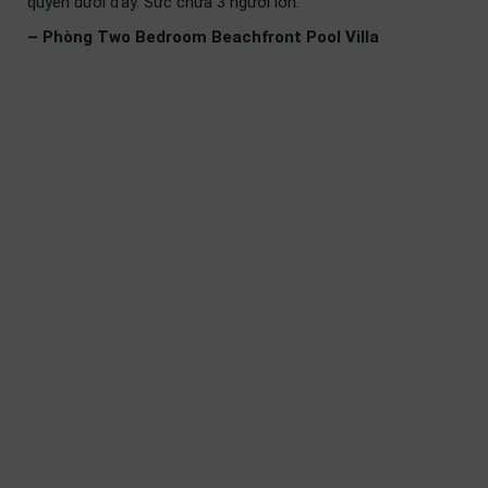
quyền dưới đây. Sức chứa 3 người lớn.
– Phòng Two Bedroom Beachfront Pool Villa