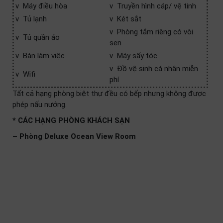
v Máy điều hòa
v Truyền hình cáp/ vệ tinh
v Tủ lạnh
v Két sắt
v Phòng tắm riêng có vòi
v Tủ quần áo
sen
v Bàn làm việc
v Máy sấy tóc
v Đồ vệ sinh cá nhân miễn
v Wifi
phí
Tất cả hạng phòng biệt thự đều có bếp nhưng không được
phép nấu nướng.
* CÁC HẠNG PHÒNG KHÁCH SẠN
– Phòng Deluxe Ocean View Room