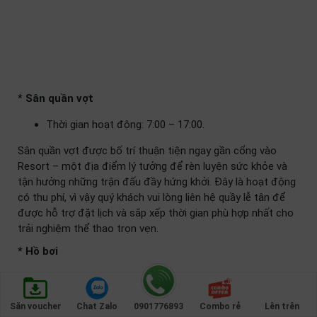
*
Sân quần vợt
Thời gian hoạt động: 7:00 – 17:00.
Sân quần vợt được bố trí thuận tiện ngay gần cổng vào
Resort – một địa điểm lý tưởng để rèn luyện sức khỏe và
tận hưởng những trận đấu đầy hứng khởi. Đây là hoạt động
có thu phí, vì vậy quý khách vui lòng liên hệ quầy lễ tân để
được hỗ trợ đặt lịch và sắp xếp thời gian phù hợp nhất cho
trải nghiệm thể thao trọn vẹn.
* Hồ bơi
Thời gian hoạt động: 5:00 – 18:00
Săn voucher
Chat Zalo
0901776893
Combo rẻ
Lên trên