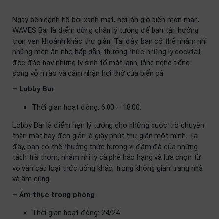
Ngay bên cạnh hồ bơi xanh mát, nơi làn gió biển mơn man,
WAVES Bar là điểm dừng chân lý tưởng để bạn tận hưởng
trọn vẹn khoảnh khắc thư giãn. Tại đây, bạn có thể nhâm nhi
những món ăn nhẹ hấp dẫn, thưởng thức những ly cocktail
độc đáo hay những ly sinh tố mát lạnh, lắng nghe tiếng
sóng vỗ rì rào và cảm nhận hơi thở của biển cả.
– Lobby Bar
Thời gian hoạt động: 6:00 – 18:00.
Lobby Bar là điểm hẹn lý tưởng cho những cuộc trò chuyện
thân mật hay đơn giản là giây phút thư giãn một mình. Tại
đây, bạn có thể thưởng thức hương vị đậm đà của những
tách trà thơm, nhâm nhi ly cà phê hảo hạng và lựa chọn từ
vô vàn các loại thức uống khác, trong không gian trang nhã
và ấm cúng.
– Ẩm thực trong phòng
Thời gian hoạt động: 24/24.