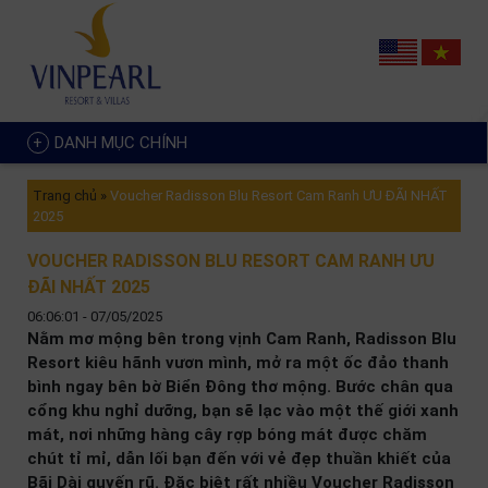
DANH MỤC CHÍNH
Trang chủ
»
Voucher Radisson Blu Resort Cam Ranh ƯU ĐÃI NHẤT
2025
VOUCHER RADISSON BLU RESORT CAM RANH ƯU
ĐÃI NHẤT 2025
06:06:01 - 07/05/2025
Nằm mơ mộng bên trong vịnh Cam Ranh, Radisson Blu
Resort kiêu hãnh vươn mình, mở ra một ốc đảo thanh
bình ngay bên bờ Biển Đông thơ mộng. Bước chân qua
cổng khu nghỉ dưỡng, bạn sẽ lạc vào một thế giới xanh
mát, nơi những hàng cây rợp bóng mát được chăm
chút tỉ mỉ, dẫn lối bạn đến với vẻ đẹp thuần khiết của
Bãi Dài quyến rũ. Đặc biệt rất nhiều Voucher Radisson