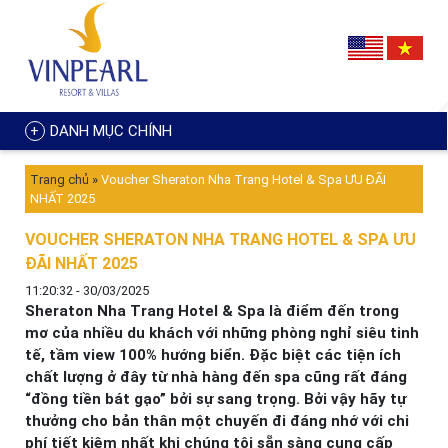
DANH MỤC CHÍNH
Trang chủ
»
Voucher Sheraton Nha Trang Hotel & Spa ƯU ĐÃI
NHẤT 2025
VOUCHER SHERATON NHA TRANG HOTEL & SPA ƯU
ĐÃI NHẤT 2025
11:20:32 - 30/03/2025
Sheraton Nha Trang Hotel & Spa là điểm đến trong
mơ của nhiều du khách với những phòng nghỉ siêu tinh
tế, tầm view 100% hướng biển. Đặc biệt các tiện ích
chất lượng ở đây từ nhà hàng đến spa cũng rất đáng
“đồng tiền bát gạo” bởi sự sang trọng. Bởi vậy hãy tự
thưởng cho bản thân một chuyến đi đáng nhớ với chi
phí tiết kiệm nhất khi chúng tôi sẵn sàng cung cấp