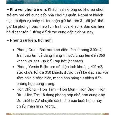
– Khu vui chơi trẻ em:
Khách sạn không có khu vui chơi
trẻ em mà chỉ cung cấp nhà chơi tự quản. Ngoài ra khách
sạn có dịch vụ baby-sitter nhận giữ bé trên 3 tuổi (có thể
giữ tại phòng hoặc theo lịch trình của khách). Bạn cần liên
hệ đặt trước 8 tiếng để được cung cấp dịch vụ này.
– Phòng sự kiện, hội nghị
Phòng Grand Ballroom có diện tích khoảng 340m2,
trần cao 6m dễ dàng trang trí, sức chứa lên đến 360
khách với set -up kiểu rạp hát (theater).
Phòng Yersin Ballroom có diện tích khoảng 401m2,
sức chứa tối đa 350 khách, được thiết kế đặc sắc với
tầm nhìn hướng biển, mang ánh sáng tự nhiên đến
phòng họp sang trọng.
Hòn Chồng – Hòn Tằm – Hòn Mun – Hòn Ông – Hòn
Bà – Hòn Tre: Là dạng phòng họp nhỏ hơn cùng đầy
đủ thiết bị AV chuyên dành cho các buổi họp, máy
chiếu, màn hình, Micro,…