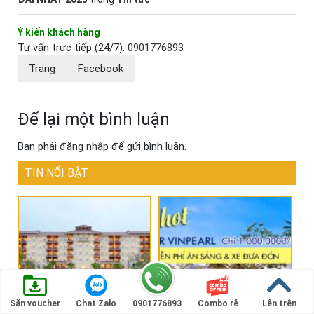
Ý kiến khách hàng
Tư vấn trực tiếp (24/7):
0901776893
Trang
Facebook
Để lại một bình luận
Bạn phải
đăng nhập
để gửi bình luận.
TIN NỔI BẬT
Săn voucher
Chat Zalo
0901776893
Combo rẻ
Lên trên