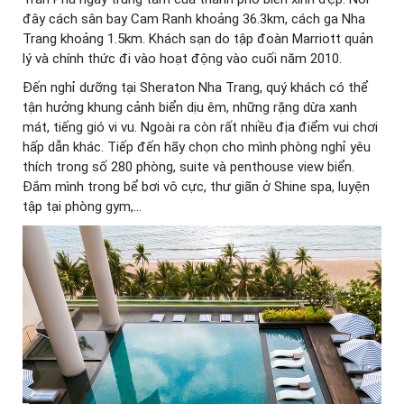
đây cách sân bay Cam Ranh khoảng 36.3km, cách ga Nha
Trang khoảng 1.5km. Khách sạn do tập đoàn Marriott quản
lý và chính thức đi vào hoạt động vào cuối năm 2010.
Đến nghỉ dưỡng tại Sheraton Nha Trang, quý khách có thể
tận hưởng khung cảnh biển dịu êm, những rặng dừa xanh
mát, tiếng gió vi vu. Ngoài ra còn rất nhiều địa điểm vui chơi
hấp dẫn khác. Tiếp đến hãy chọn cho mình phòng nghỉ yêu
thích trong số 280 phòng, suite và penthouse view biển.
Đắm mình trong bể bơi vô cực, thư giãn ở Shine spa, luyện
tập tại phòng gym,…