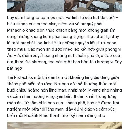
Lấy cảm hứng từ sự mộc mạc và tinh tế của hạt dẻ cười –
biểu tượng của sự sẻ chia, niềm vui và sự quý phái –
Pistachio chào đón thực khách bằng một không gian ấm
cúng nhưng không kém phần sang trọng. Thực đơn tại đây
là một sự chắt lọc tinh tế từ những nguyên liệu tươi ngon
theo mùa. Các món ăn được khéo léo kết hợp giữa phong vị
Âu – Á, điểm xuyết bằng những nét chấm phá độc đáo của
ẩm thực địa phương, tạo nên một bản hòa tấu hương vị đầy
bất ngờ.
Tại Pistachio, mỗi bữa ăn là một khoảng lặng dịu dàng giữa
thành phố biển rộn ràng. Nơi bạn có thể thưởng thức một
buổi chiều hoàng hôn lãng mạn, nhấp một ly vang nhẹ nhàng
và cảm nhận hương vị nguyên bản, thuần khiết trong từng
món ăn. Từ tầm nhìn bao quát thành phố, bạn sẽ được trải
nghiệm một bữa tối lãng mạn, đầy đủ vị giác và cảm xúc,
biến mỗi khoảnh khắc thành một kỷ niệm đáng nhớ.