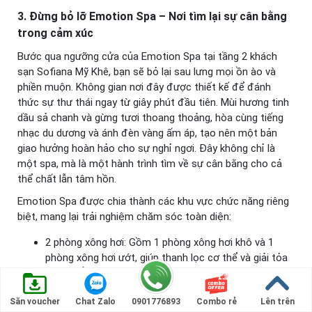
3.
Đừng bỏ lỡ Emotion Spa – Nơi tìm lại sự cân bằng
trong cảm xúc
Bước qua ngưỡng cửa của Emotion Spa tại tầng 2 khách
sạn Sofiana Mỹ Khê, bạn sẽ bỏ lại sau lưng mọi ồn ào và
phiền muộn. Không gian nơi đây được thiết kế để đánh
thức sự thư thái ngay từ giây phút đầu tiên. Mùi hương tinh
dầu sả chanh và gừng tươi thoang thoảng, hòa cùng tiếng
nhạc du dương và ánh đèn vàng ấm áp, tạo nên một bản
giao hưởng hoàn hảo cho sự nghỉ ngơi. Đây không chỉ là
một spa, mà là một hành trình tìm về sự cân bằng cho cả
thể chất lẫn tâm hồn.
Emotion Spa được chia thành các khu vực chức năng riêng
biệt, mang lại trải nghiệm chăm sóc toàn diện:
2 phòng xông hơi: Gồm 1 phòng xông hơi khô và 1
phòng xông hơi ướt, giúp thanh lọc cơ thể và giải tỏa
căng thẳng.
Khu vực locker: Dành riêng để cất giữ tư trang cá
Săn voucher
Chat Zalo
0901776893
Combo rẻ
Lên trên
nhân, đảm bảo sự riêng tư và an toàn cho khách.