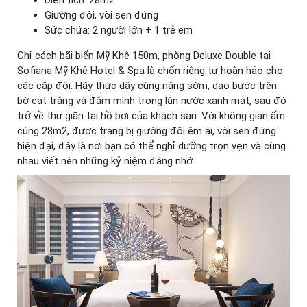
Giường đôi, vòi sen đứng
Sức chứa: 2 người lớn + 1 trẻ em
Chỉ cách bãi biển Mỹ Khê 150m, phòng Deluxe Double tại
Sofiana Mỹ Khê Hotel & Spa là chốn riêng tư hoàn hảo cho
các cặp đôi. Hãy thức dậy cùng nắng sớm, dạo bước trên
bờ cát trắng và đắm mình trong làn nước xanh mát, sau đó
trở về thư giãn tại hồ bơi của khách sạn. Với không gian ấm
cúng 28m2, được trang bị giường đôi êm ái, vòi sen đứng
hiện đại, đây là nơi bạn có thể nghỉ dưỡng trọn vẹn và cùng
nhau viết nên những kỷ niệm đáng nhớ.