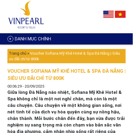
DANH MỤC CHÍNH
Trang chủ
»
Voucher Sofiana Mỹ Khê Hotel & Spa Đà Nẵng | Siêu
ưu đãi chỉ từ 800k
VOUCHER SOFIANA MỸ KHÊ HOTEL & SPA ĐÀ NẴNG |
SIÊU ƯU ĐÃI CHỈ TỪ 800K
00:06:29 - 20/09/2025
Giữa lòng Đà Nẵng náo nhiệt, Sofiana Mỹ Khê Hotel &
Spa không chỉ là một nơi nghỉ chân, mà còn là một
câu chuyện. Câu chuyện về một không gian sống, nơi
nét tinh tế của dịch vụ hòa quyện cùng sự nồng hậu,
chân thành. Mỗi bước chân đến đây, bạn vừa được trải
nghiệm sự sang trọng mà còn chạm vào bản sắc văn
hóa địa phương, cảm nhận nhịp sống rất riêng của