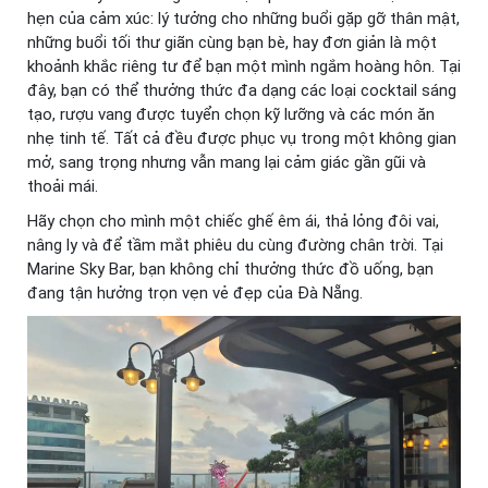
hẹn của cảm xúc: lý tưởng cho những buổi gặp gỡ thân mật,
những buổi tối thư giãn cùng bạn bè, hay đơn giản là một
khoảnh khắc riêng tư để bạn một mình ngắm hoàng hôn. Tại
đây, bạn có thể thưởng thức đa dạng các loại cocktail sáng
tạo, rượu vang được tuyển chọn kỹ lưỡng và các món ăn
nhẹ tinh tế. Tất cả đều được phục vụ trong một không gian
mở, sang trọng nhưng vẫn mang lại cảm giác gần gũi và
thoải mái.
Hãy chọn cho mình một chiếc ghế êm ái, thả lỏng đôi vai,
nâng ly và để tầm mắt phiêu du cùng đường chân trời. Tại
Marine Sky Bar, bạn không chỉ thưởng thức đồ uống, bạn
đang tận hưởng trọn vẹn vẻ đẹp của Đà Nẵng.