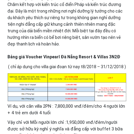
Chăm kết hợp với kiến trúc cổ điển Pháp và kiến trúc đương
đại. Đây là một trong những nơi nghỉ dưỡng lý tưởng cho các
du khách yêu thích sự riêng tư trong không gian nghỉ dưỡng
tiện nghi đẳng cấp giữ khung cảnh thiên nhiên mang đặc
trưng của dải biển miền nhiệt đới. Mỗi biệt tại đây đều có
hướng nhìn ra biển có bể bơi riêng biệt, sân vườn tạo nên vẻ
đẹp thanh lịch và hoàn hảo.
Bảng giá Voucher Vinpearl Đà Nẵng Resort & Villas 3N2Đ
( chỉ áp dụng cho villa giai đoạn từ nay t8/2018 – 31/12/2018 )
Ví dụ, với căn villa 2PN : 7,800,000 vnđ/đêm/cho 4 người lớn
+ 4 trẻ em dưới 4 tuổi
Vậy chỉ với Mỗi người lớn chỉ :1,950,000 vnđ/đêm/người
được sở hữu kỳ nghỉ ý nghĩa và đẳng cấp với buffet 3 bữa