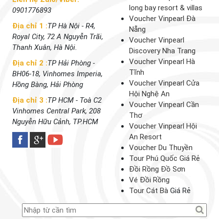
long bay resort & villas
0901776893
Voucher Vinpearl Đà
Địa chỉ 1 :
TP Hà Nội - R4,
Nẵng
Royal City, 72 A Nguyễn Trãi,
Voucher Vinpearl
Thanh Xuân, Hà Nội.
Discovery Nha Trang
Voucher Vinpearl Hà
Địa chỉ 2 :
TP Hải Phòng -
Tĩnh
BH06-18, Vinhomes Imperia,
Voucher Vinpearl Cửa
Hồng Bàng, Hải Phòng
Hội Nghệ An
Địa chỉ 3 :
TP HCM - Toà C2
Voucher Vinpearl Cần
Vinhomes Central Park, 208
Thơ
Nguyễn Hữu Cảnh, TP.HCM
Voucher Vinpearl Hội
An Resort
Voucher Du Thuyền
Tour Phú Quốc Giá Rẻ
Đồi Rồng Đồ Sơn
Vé Đồi Rồng
Tour Cát Bà
Giá Rẻ