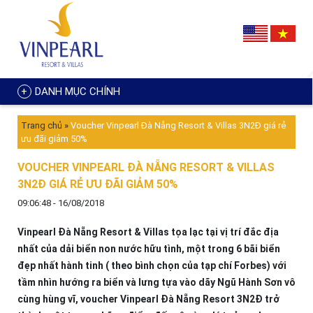
DANH MỤC CHÍNH
Trang chủ
»
Voucher Vinpearl Đà Nẵng Resort & Villas 3N2Đ giá rẻ
ưu đãi giảm 50%
VOUCHER VINPEARL ĐÀ NẴNG RESORT & VILLAS
3N2Đ GIÁ RẺ ƯU ĐÃI GIẢM 50%
09:06:48 - 16/08/2018
Vinpearl Đà Nẵng Resort & Villas tọa lạc tại vị trí đắc địa
nhất của dải biển non nước hữu tình, một trong 6 bãi biển
đẹp nhất hành tinh ( theo bình chọn của tạp chí Forbes) với
tầm nhìn hướng ra biển và lưng tựa vào dãy Ngũ Hành Sơn vô
cùng hùng vĩ, voucher Vinpearl Đà Nẵng Resort 3N2Đ trở