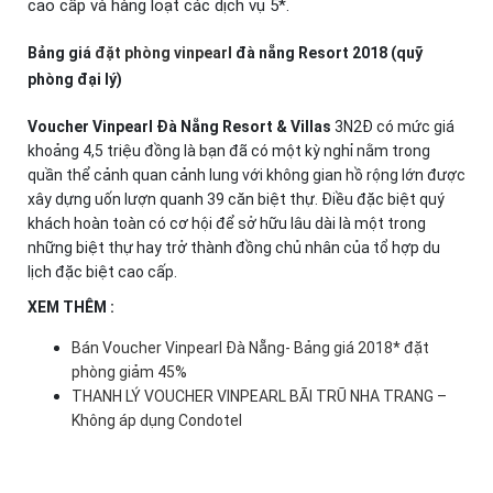
cao cấp và hàng loạt các dịch vụ 5*.
Bảng giá
đặt phòng vinpearl
đà nẵng Resort 2018 (quỹ
phòng đại lý)
Voucher Vinpearl Đà Nẵng Resort & Villas
3N2Đ có mức giá
khoảng 4,5 triệu đồng là bạn đã có một kỳ nghỉ nằm trong
quần thể cảnh quan cảnh lung với không gian hồ rộng lớn được
xây dựng uốn lượn quanh 39 căn biệt thự. Điều đặc biệt quý
khách hoàn toàn có cơ hội để sở hữu lâu dài là một trong
những biệt thự hay trở thành đồng chủ nhân của tổ hợp du
lịch đặc biệt cao cấp.
XEM THÊM :
Bán Voucher Vinpearl Đà Nẵng- Bảng giá 2018* đặt
phòng giảm 45%
THANH LÝ VOUCHER VINPEARL BÃI TRŨ NHA TRANG –
Không áp dụng Condotel