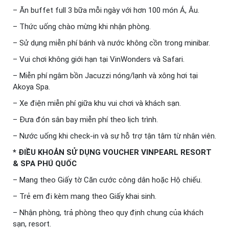
– Ăn buffet full 3 bữa mỗi ngày với hơn 100 món Á, Âu.
– Thức uống chào mừng khi nhận phòng.
– Sử dụng miễn phí bánh và nước không cồn trong minibar.
– Vui chơi không giới hạn tại VinWonders và Safari.
– Miễn phí ngâm bồn Jacuzzi nóng/lạnh và xông hơi tại
Akoya Spa.
– Xe điện miễn phí giữa khu vui chơi và khách sạn.
– Đưa đón sân bay miễn phí theo lịch trình.
– Nước uống khi check-in và sự hỗ trợ tận tâm từ nhân viên.
* ĐIỀU KHOẢN SỬ DỤNG VOUCHER VINPEARL RESORT
& SPA PHÚ QUỐC
– Mang theo Giấy tờ Căn cước công dân hoặc Hộ chiếu.
– Trẻ em đi kèm mang theo Giấy khai sinh.
– Nhận phòng, trả phòng theo quy định chung của khách
sạn, resort.