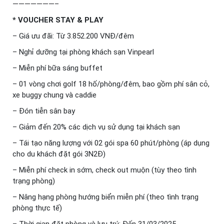
———————–
* VOUCHER STAY & PLAY
– Giá ưu đãi: Từ 3.852.200 VNĐ/đêm
– Nghỉ dưỡng tại phòng khách sạn Vinpearl
– Miễn phí bữa sáng buffet
– 01 vòng chơi golf 18 hố/phòng/đêm, bao gồm phí sân cỏ,
xe buggy chung và caddie
– Đón tiễn sân bay
– Giảm đến 20% các dịch vụ sử dụng tại khách sạn
– Tái tạo năng lượng với 02 gói spa 60 phút/phòng (áp dụng
cho du khách đặt gói 3N2Đ)
– Miễn phí check in sớm, check out muộn (tùy theo tình
trạng phòng)
– Nâng hạng phòng hướng biển miễn phí (theo tình trạng
phòng thực tế)
– Thời gian đặt phòng và lưu trú: Đến 31/03/2025