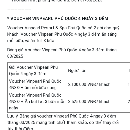
———————
* VOUCHER VINPEARL PHÚ QUỐC 4 NGÀY 3 ĐÊM
Voucher Vinpearl Resort & Spa Phú Quốc có 2 gói cho quý
khách: Voucher Vinpearl Phú Quốc 4 ngày 3 đêm ăn sáng
mỗi bữa, và ăn full 3 bữa.
Bảng giá Voucher Vinpearl Phú Quốc 4 ngày 3 đêm tháng
03/2025
Gói Voucher Vinpearl Phú
Người lớn
T
Quốc 4 ngày 3 đêm
Voucher Vinpearl Phú Quốc
2.100.000 VNĐ/ khách
1
4N3Đ + ăn mỗi bữa sáng
Voucher Vinpearl Phú Quốc
4N3Đ + Ăn buffet 3 bữa mỗi
3.525.000 VNĐ/ khách
2
ngày
Lưu ý: Bảng giá voucher Vinpearl Phú Quốc 4 ngày 3 đêm
tháng 03/2025 mang tính chất tham khảo, có thể thay đổi
tùy thời điểm.