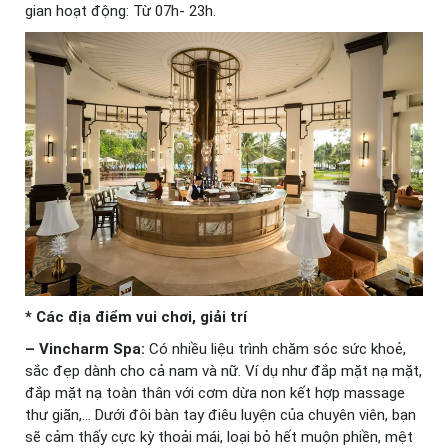
gian hoạt động: Từ 07h- 23h.
* Các địa điểm vui chơi, giải trí
– Vincharm Spa:
Có nhiều liệu trình chăm sóc sức khoẻ,
sắc đẹp dành cho cả nam và nữ. Ví dụ như đắp mặt nạ mặt,
đắp mặt nạ toàn thân với cơm dừa non kết hợp massage
thư giãn,… Dưới đôi bàn tay điêu luyện của chuyên viên, bạn
sẽ cảm thấy cực kỳ thoải mái, loại bỏ hết muộn phiền, mệt