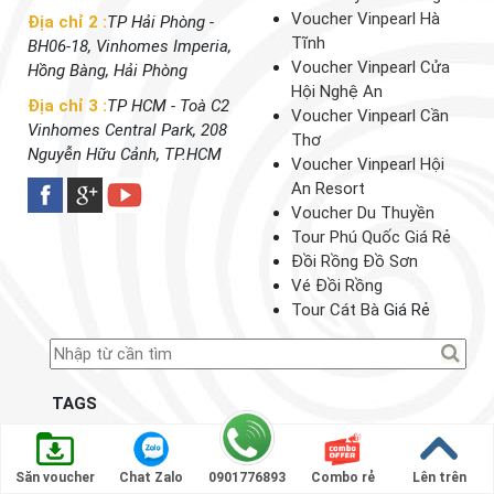
Voucher Vinpearl Hà
Địa chỉ 2 :
TP Hải Phòng -
Tĩnh
BH06-18, Vinhomes Imperia,
Voucher Vinpearl Cửa
Hồng Bàng, Hải Phòng
Hội Nghệ An
Địa chỉ 3 :
TP HCM - Toà C2
Voucher Vinpearl Cần
Vinhomes Central Park, 208
Thơ
Nguyễn Hữu Cảnh, TP.HCM
Voucher Vinpearl Hội
An Resort
Voucher Du Thuyền
Tour Phú Quốc Giá Rẻ
Đồi Rồng Đồ Sơn
Vé Đồi Rồng
Tour Cát Bà
Giá Rẻ
TAGS
Combo Vinpearl
Đặt Phòng Vinpearl
Tin Nổi Bật
Săn voucher
Chat Zalo
0901776893
Combo rẻ
Lên trên