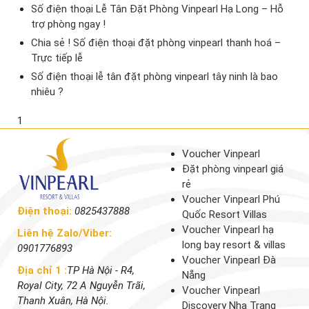
Số điện thoại Lễ Tân Đặt Phòng Vinpearl Hạ Long – Hỗ
trợ phòng ngay !
Chia sẻ ! Số điện thoại đặt phòng vinpearl thanh hoá –
Trực tiếp lễ
Số điện thoại lễ tân đặt phòng vinpearl tây ninh là bao
nhiêu ?
1
Voucher Vinpearl
Đặt phòng vinpearl giá
rẻ
Voucher Vinpearl Phú
Điện thoại:
0825437888
Quốc Resort Villas
Voucher Vinpearl hạ
Liên hệ Zalo/Viber:
long bay resort & villas
0901776893
Voucher Vinpearl Đà
Địa chỉ 1 :
TP Hà Nội - R4,
Nẵng
Royal City, 72 A Nguyễn Trãi,
Voucher Vinpearl
Thanh Xuân, Hà Nội.
Discovery Nha Trang