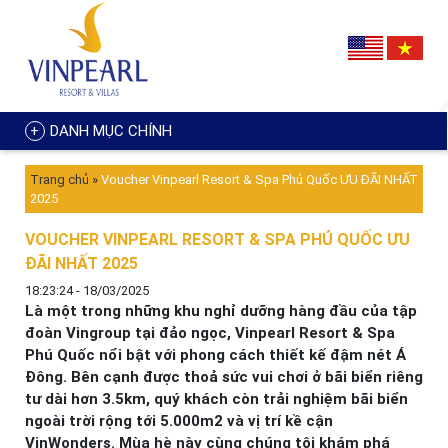
DANH MỤC CHÍNH
Trang chủ
»
Voucher Vinpearl Resort & Spa Phú Quốc ƯU ĐÃI NHẤT
2025
VOUCHER VINPEARL RESORT & SPA PHÚ QUỐC ƯU
ĐÃI NHẤT 2025
18:23:24 - 18/03/2025
Là một trong những khu nghỉ dưỡng hàng đầu của tập
đoàn Vingroup tại đảo ngọc, Vinpearl Resort & Spa
Phú Quốc nổi bật với phong cách thiết kế đậm nét Á
Đông. Bên cạnh được thoả sức vui chơi ở bãi biển riêng
tư dài hơn 3.5km, quý khách còn trải nghiệm bãi biển
ngoài trời rộng tới 5.000m2 và vị trí kề cận
VinWonders. Mùa hè này cùng chúng tôi khám phá