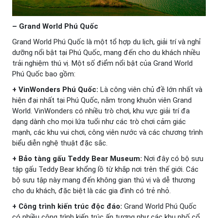
– Grand World Phú Quốc
Grand World Phú Quốc là một tổ hợp du lịch, giải trí và nghỉ
dưỡng nổi bật tại Phú Quốc, mang đến cho du khách nhiều
trải nghiệm thú vị. Một số điểm nổi bật của Grand World
Phú Quốc bao gồm:
+ VinWonders Phú Quốc:
Là công viên chủ đề lớn nhất và
hiện đại nhất tại Phú Quốc, nằm trong khuôn viên Grand
World. VinWonders có nhiều trò chơi, khu vực giải trí đa
dạng dành cho mọi lứa tuổi như các trò chơi cảm giác
mạnh, các khu vui chơi, công viên nước và các chương trình
biểu diễn nghệ thuật đặc sắc.
+ Bảo tàng gấu Teddy Bear Museum:
Nơi đây có bộ sưu
tập gấu Teddy Bear khổng lồ từ khắp nơi trên thế giới. Các
bộ sưu tập này mang đến không gian thú vị và dễ thương
cho du khách, đặc biệt là các gia đình có trẻ nhỏ.
+ Công trình kiến trúc độc đáo:
Grand World Phú Quốc
có nhiều công trình kiến trúc ấn tượng như các khu phố cổ,