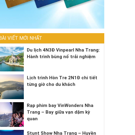
BÀI VIẾT MỚI NHẤT
Du lịch 4N3Đ Vinpearl Nha Trang:
Hành trình bùng nổ trải nghiệm
Lịch trình Hòn Tre 2N1Đ chi tiết
từng giờ cho du khách
Rạp phim bay VinWonders Nha
Trang – Bay giữa vạn dặm kỳ
quan
Stunt Show Nha Trang – Huyền