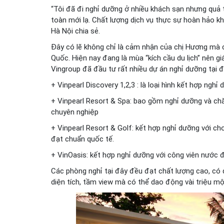
“Tôi đã đi nghỉ dưỡng ở nhiều khách sạn nhưng quả
toàn mới lạ. Chất lượng dịch vụ thực sự hoàn hảo 
Hà Nội chia sẻ.
Đây có lẽ không chỉ là cảm nhận của chị Hương mà củ
Quốc. Hiện nay đang là mùa “kích cầu du lịch” nên g
Vingroup đã đầu tư rất nhiều dự án nghỉ dưỡng tại đ
+ Vinpearl Discovery 1,2,3 : là loại hình kết hợp ngh
+ Vinpearl Resort & Spa: bao gồm nghỉ dưỡng và ch
chuyên nghiệp
+ Vinpearl Resort & Golf: kết hợp nghỉ dưỡng với ch
đạt chuẩn quốc tế.
+ VinOasis: kết hợp nghỉ dưỡng với công viên nước 
Các phòng nghỉ tại đây đều đạt chất lượng cao, có đ
diện tích, tầm view mà có thể dao động vài triệu mộ