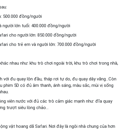
sau:
ớn: 500.000 đồng/người
và người lớn tuổi: 400.000 đồng/người
afari cho người lớn: 850.000 đồng/người
afari cho trẻ em và người lớn: 700.000 đồng/người
ác nhau như: khu trò chơi ngoài trời, khu trò chơi trong nhà,
h với đu quay lộn đầu, tháp rơi tự do, đu quay dây văng…Còn
iếu phim 5D có đủ âm thanh, ánh sáng, màu sắc, mùi vị sống
nhau.
ông viên nước với đủ các trò cảm giác mạnh như: đĩa quay
ờng trượt siêu lòng chảo…
ng vật hoang dã Safari. Nơi đây là ngôi nhà chung của hơn