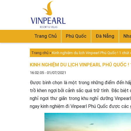
Trang Chủ
Phú Quốc
Đà Nẵng
Nha
Trang chủ
»
Kinh nghiệm du lịch Vinpearl Phú Quốc ! 1 chút 
KINH NGHIỆM DU LỊCH VINPEARL PHÚ QUỐC !
16:02:05 - 01/07/2021
Được bình chọn là một trong những điểm đến hấp
trồ khen ngợi bởi cảnh sắc quá trữ tình. Đặc biệ
nghỉ ngơi thư giãn trong khu nghỉ dưỡng Vinpearl
ngay kinh nghiệm đi Vinpearl Phú Quốc được các g