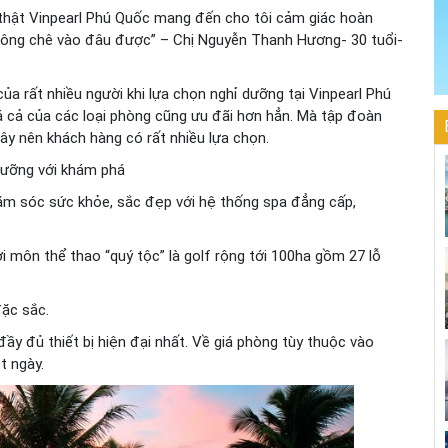
 thật Vinpearl Phú Quốc mang đến cho tôi cảm giác hoàn
không chê vào đâu được” – Chị Nguyễn Thanh Hương- 30 tuổi-
a rất nhiều người khi lựa chọn nghỉ dưỡng tại Vinpearl Phú
iá cả của các loại phòng cũng ưu đãi hơn hẳn. Mà tập đoàn
ây nên khách hàng có rất nhiều lựa chọn.
ỉ dưỡng với khám phá
ăm sóc sức khỏe, sắc đẹp với hệ thống spa đẳng cấp,
ơi môn thể thao “quý tộc” là golf rộng tới 100ha gồm 27 lỗ
đặc sắc.
ầy đủ thiết bị hiện đại nhất. Về giá phòng tùy thuộc vào
t ngày.