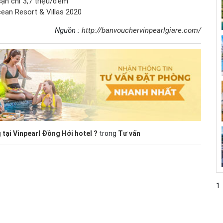
sạn chỉ 3,7 triệu/đêm
ean Resort & Villas 2020
Nguồn :
http://banvouchervinpearlgiare.com/
 tại Vinpearl Đồng Hới hotel ?
trong
Tư vấn
1