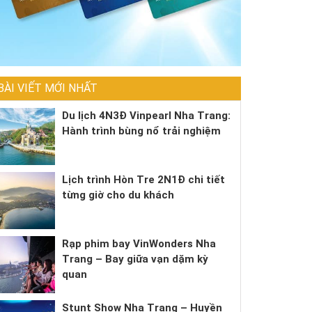
BÀI VIẾT MỚI NHẤT
Du lịch 4N3Đ Vinpearl Nha Trang:
Hành trình bùng nổ trải nghiệm
Lịch trình Hòn Tre 2N1Đ chi tiết
từng giờ cho du khách
Rạp phim bay VinWonders Nha
Trang – Bay giữa vạn dặm kỳ
quan
Stunt Show Nha Trang – Huyền