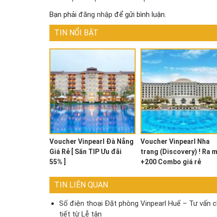
Bạn phải
đăng nhập
để gửi bình luận.
TIN NỔI BẬT
Voucher Vinpearl Đà Nẵng
Voucher Vinpearl Nha
Giá Rẻ [ Săn TIP Ưu đãi
trang (Discovery) ! Ra 
55% ]
+200 Combo giá rẻ
TIN LIÊN QUAN
Số điện thoại Đặt phòng Vinpearl Huế – Tư vấn c
tiết từ Lễ tân