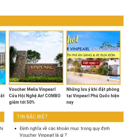
Voucher Melia Vinpearl
Những lưu ý khi đặt phòng
mắt
Cửa Hội Nghệ An! COMBO
tại Vinpearl Phú Quốc hiện
giảm tới 50%
nay
TIN ĐẶC BIỆT
hi
Định nghĩa về các khoản mục trong quy định
Voucher Vinpearl là gì ?