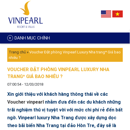
DANH MỤC CHÍNH
Trang chủ
»
Voucher Đặt phòng Vinpearl Luxury Nha trang* Giá bao
nhiêu ?
VOUCHER ĐẶT PHÒNG VINPEARL LUXURY NHA
TRANG* GIÁ BAO NHIÊU ?
07:00:54 - 12/03/2018
Xin giới thiệu với khách hàng thông thái về các
Voucher vinpearl
nhằm đưa đến các du khách những
trãi nghiệm thú vị tuyệt vời với mức chi phí rẻ đến bất
ngờ. Vinpearl luxury Nha Trang được xây dựng dọc
theo bãi biển Nha Trang tại đảo Hòn Tre, đây sẽ là