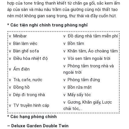
hợp của tone trắng thanh khiết từ chăn ga gối, sắc kem ấm
áp của sàn và màu nâu trầm của giường cùng nội thất tạo
nên một không gian sang trọng, thư thái và đầy cuốn hút.
* Các tiện nghi chính trong phòng nghỉ
v Minibar
v Đồ dùng nhà tắm miễn phí
v Bàn làm việc
v Bồn tắm
v Bàn ghế sofa
v Khăn tắm, Áo choàng tắm
v Điều hòa nhiệt độ
v Vòi sen tắm ngoài trời
v Phòng tắm trong nhà và
v Ấm điện
ngoài trời
v Trà, cafe, nước
v Phòng tắm đứng
v Đồng hồ
v Bồn rửa mặt
v Dép đi trong nhà
v Mấy sấy tóc
v Gương, Khăn giấy, Lược
v TV truyền hình cáp
chải tóc,…
* Các hạng phòng chính
– Deluxe Garden Double Twin