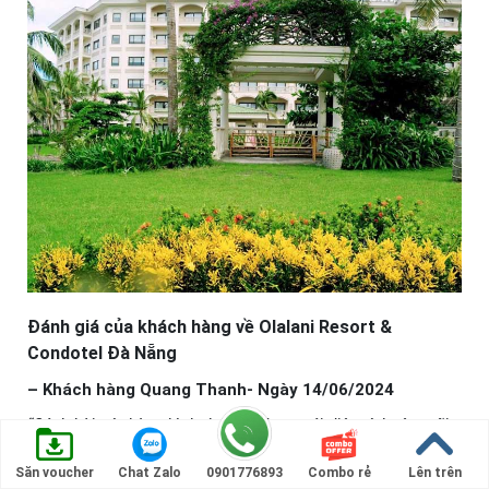
Đánh giá của khách hàng về Olalani Resort &
Condotel Đà Nẵng
– Khách hàng Quang Thanh- Ngày 14/06/2024
“Cách bài trí phòng bình thường, được cái diện tích rộng rãi,
vệ sinh ổn. Nhân viên nói chuyện lịch sự, hỗ trợ các mặt
cũng khá ok. “
Săn voucher
Chat Zalo
0901776893
Combo rẻ
Lên trên