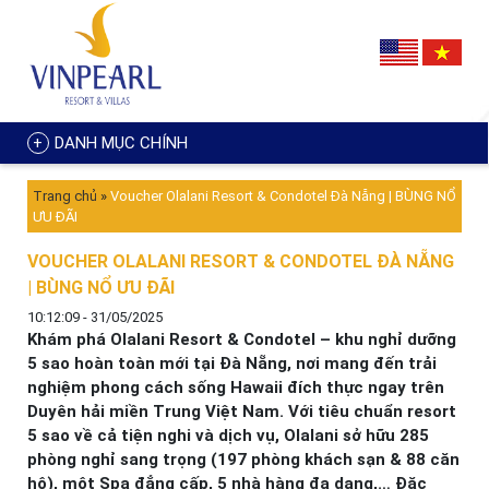
DANH MỤC CHÍNH
Trang chủ
»
Voucher Olalani Resort & Condotel Đà Nẵng | BÙNG NỔ
ƯU ĐÃI
VOUCHER OLALANI RESORT & CONDOTEL ĐÀ NẴNG
| BÙNG NỔ ƯU ĐÃI
10:12:09 - 31/05/2025
Khám phá Olalani Resort & Condotel – khu nghỉ dưỡng
5 sao hoàn toàn mới tại Đà Nẵng, nơi mang đến trải
nghiệm phong cách sống Hawaii đích thực ngay trên
Duyên hải miền Trung Việt Nam. Với tiêu chuẩn resort
5 sao về cả tiện nghi và dịch vụ, Olalani sở hữu 285
phòng nghỉ sang trọng (197 phòng khách sạn & 88 căn
hộ), một Spa đẳng cấp, 5 nhà hàng đa dạng,… Đặc