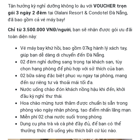
Tận hưởng kỳ nghỉ dưỡng không lo âu với
VOUCHER trọn
gói 3 ngày 2 đêm
tại Olalani Resort & Condotel Đà Nẵng,
đã bao gồm cả vé máy bay!
Chỉ từ 3.500.000 VNĐ/người
, bạn sẽ nhận được gói ưu đãi
toàn diện này:
Vé máy bay khứ hồi, bao gồm 07kg hành lý xách tay,
giúp bạn dễ dàng di chuyển đến Đà Nẵng.
02 đêm nghỉ dưỡng sang trọng tại khách sạn, tùy
chọn hạng phòng để phù hợp với sở thích của bạn.
02 bữa sáng đặc biệt phục vụ ngay tại phòng, mang
đến sự riêng tư và thoải mái tối đa.
Nước uống chào đón khách nồng hậu khi đến, khởi
đầu kỳ nghỉ thư thái.
Hoa chào mừng tươi thắm được chuẩn bị sẵn trong
phòng vào ngày nhận phòng, tạo điểm nhấn lãng mạn.
Miễn phí 02 chai nước suối trong phòng.
Dụng cụ pha trà và cà phê đầy đủ, để bạn có thể
thưởng thức đồ uống yêu thích bất cứ lúc nào.